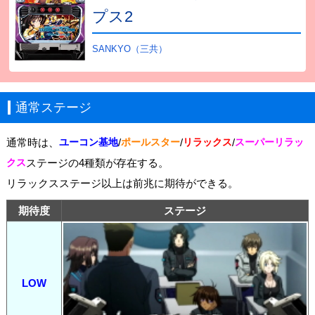
プス2
SANKYO（三共）
通常ステージ
通常時は、
ユーコン基地
/
ポールスター
/
リラックス
/
スーパーリラッ
クス
ステージの4種類が存在する。
リラックスステージ以上は前兆に期待ができる。
期待度
ステージ
LOW