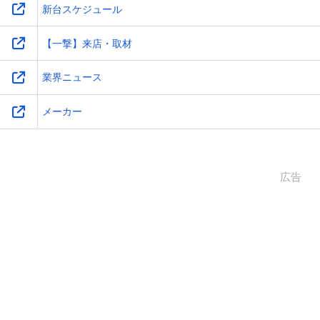
新台スケジュール
【一撃】来店・取材
業界ニュース
メーカー
広告