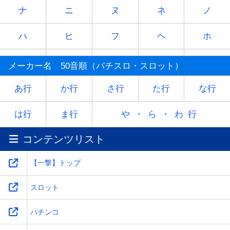
ナ
ニ
ヌ
ネ
ノ
ハ
ヒ
フ
ヘ
ホ
マ
ミ
ム
メ
モ
メーカー名 50音順（パチスロ・スロット）
ヤ
-
ユ
-
ヨ
あ行
か行
さ行
た行
な行
ラ
リ
ル
レ
ロ
は行
ま行
や・ら・わ行
コンテンツリスト
ワ
-
-
-
-
【一撃】トップ
スロット
パチンコ