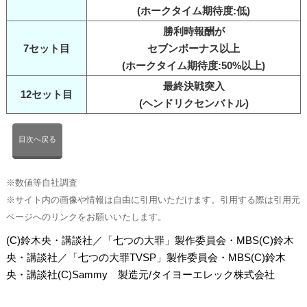
(ホークタイム期待度:低)
勝利時報酬が
7セット目
セブンボーナス以上
(ホークタイム期待度:50%以上)
最終決戦突入
12セット目
(ヘンドリクセンバトル)
目次へ戻る
※数値等自社調査
※サイト内の画像や情報は自由に引用いただけます。引用する際は引用元
ページへのリンクをお願いいたします。
(C)鈴木央・講談社／「七つの大罪」製作委員会・MBS(C)鈴木
央・講談社／「七つの大罪TVSP」製作委員会・MBS(C)鈴木
央・講談社(C)Sammy 製造元/タイヨーエレック株式会社