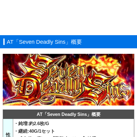
AT「Seven Deadly Sins」概要
AT「Seven Deadly Sins」概要
・純増:約2.6枚/G
・継続:40G/1セット
性