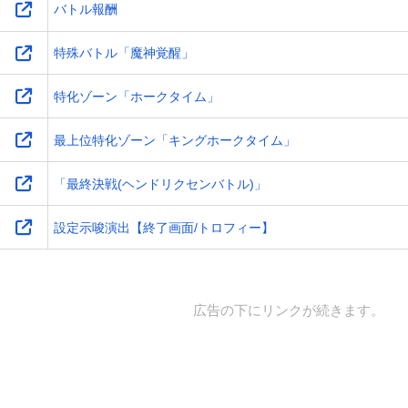
バトル報酬
特殊バトル「魔神覚醒」
特化ゾーン「ホークタイム」
最上位特化ゾーン「キングホークタイム」
「最終決戦(ヘンドリクセンバトル)」
設定示唆演出【終了画面/トロフィー】
広告の下にリンクが続きます。