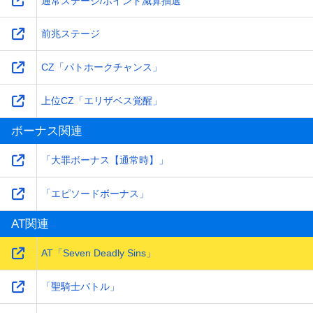
通常ステージ/ポイント減算抽選
前兆ステージ
CZ「パトホークチャンス」
上位CZ「エリザベス覚醒」
ボーナス関連
「大罪ボーナス【通常時】」
「エピソードボーナス」
AT関連
AT「Seven Deadly Sins」
「聖騎士バトル」