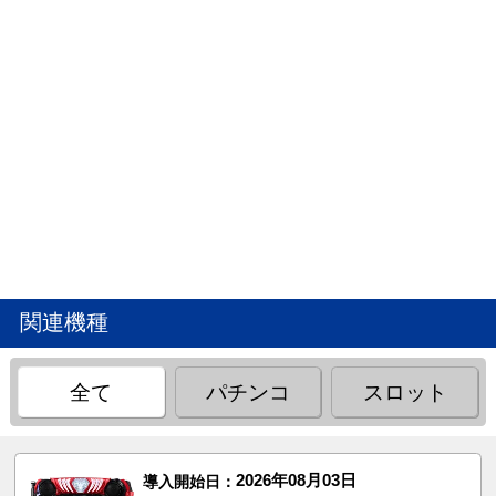
関連機種
全て
パチンコ
スロット
2026年08月03日
導入開始日：