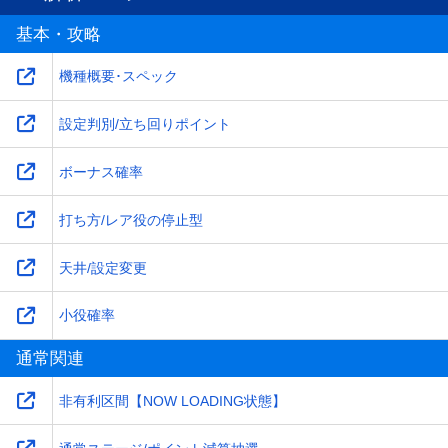
基本・攻略
機種概要･スペック
設定判別/立ち回りポイント
ボーナス確率
打ち方/レア役の停止型
天井/設定変更
小役確率
通常関連
非有利区間【NOW LOADING状態】