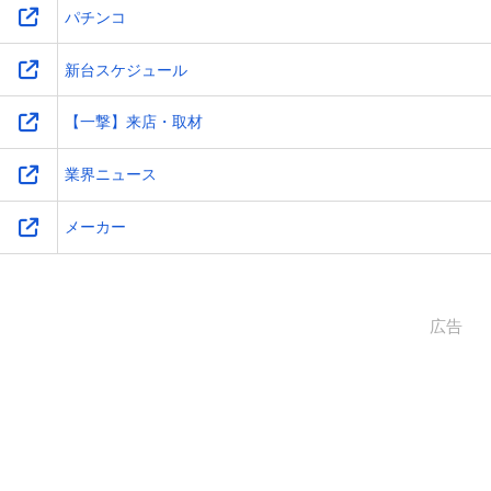
パチンコ
新台スケジュール
【一撃】来店・取材
業界ニュース
メーカー
広告