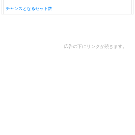
チャンスとなるセット数
広告の下にリンクが続きます。