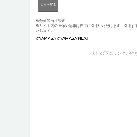
目次へ戻る
※数値等自社調査
※サイト内の画像や情報は自由に引用いただけます。引用す
たします。
©YAMASA ©YAMASA NEXT
広告の下にリンクが続