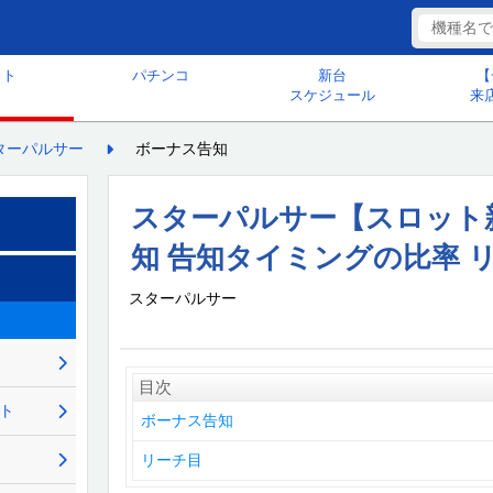
ット
パチンコ
新台
【
スケジュール
来
ターパルサー
ボーナス告知
スターパルサー【スロット
知 告知タイミングの比率 
スターパルサー
目次
ント
ボーナス告知
リーチ目