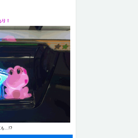
あり！
も…!?