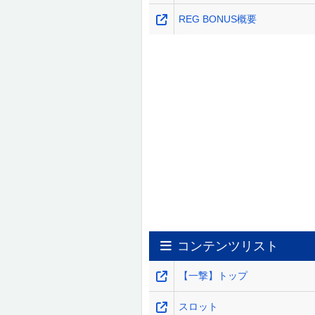
REG BONUS概要
コンテンツリスト
【一撃】トップ
スロット