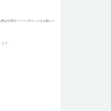
る際は引用元ページへのリンクをお願いい
きます。