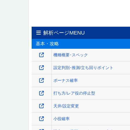
解析ページMENU
基本・攻略
機種概要･スペック
設定判別･推測/立ち回りポイント
ボーナス確率
打ち方/レア役の停止型
天井/設定変更
小役確率