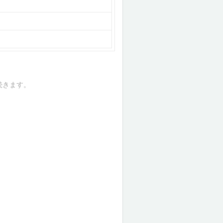
続きます。