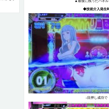
▲最後に残ったパネル
◆技術介入発生
↓目押し成功で