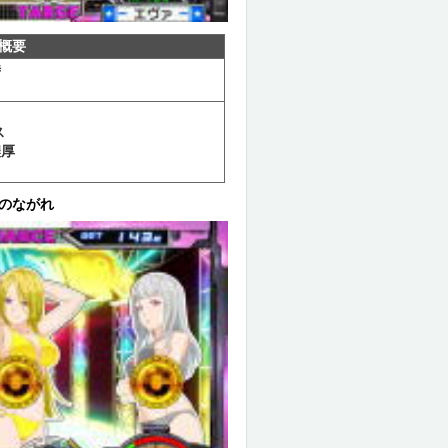
概要
時
ス
濃厚
のながれ