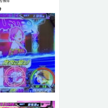
を獲得
時