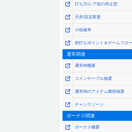
打ち方/レア役の停止型
天井/設定変更
小役確率
初打ちポイント＆ゲームフロ
通常関連
通常時概要
コインテーブル抽選
通常時のアイテム獲得抽選
チャンスゾーン
ボーナス関連
ボーナス概要