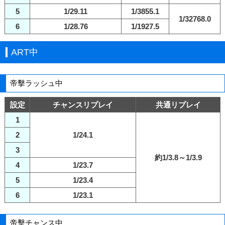
5
1/29.11
1/3855.1
1/32768.0
6
1/28.76
1/1927.5
ART中
帝擊ラッシュ中
設定
チャンスリプレイ
共通リプレイ
1
2
1/24.1
3
約1/3.8～1/3.9
4
1/23.7
5
1/23.4
6
1/23.1
帝擊チャンス中