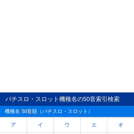
パチスロ・スロット機種名の50音索引検索
機種名 50音順（パチスロ・スロット）
ア
イ
ウ
エ
オ