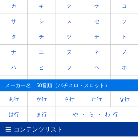
カ
キ
ク
ケ
コ
サ
シ
ス
セ
ソ
タ
チ
ツ
テ
ト
ナ
ニ
ヌ
ネ
ノ
ハ
ヒ
フ
ヘ
ホ
マ
ミ
ム
メ
モ
メーカー名 50音順（パチスロ・スロット）
ヤ
-
ユ
-
ヨ
あ行
か行
さ行
た行
な行
ラ
リ
ル
レ
ロ
は行
ま行
や・ら・わ行
コンテンツリスト
ワ
-
-
-
-