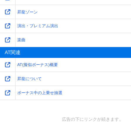
昇龍ゾーン
演出・プレミアム演出
楽曲
AT関連
AT(擬似ボーナス)概要
昇龍について
ボーナス中の上乗せ抽選
広告の下にリンクが続きます。