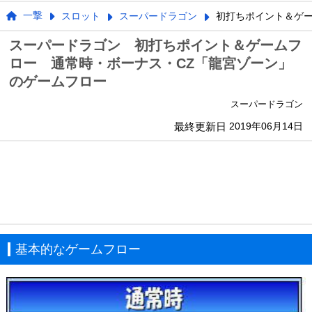
一撃
スロット
スーパードラゴン
初打ちポイント＆ゲ
スーパードラゴン 初打ちポイント＆ゲームフ
ロー 通常時・ボーナス・CZ「龍宮ゾーン」
のゲームフロー
スーパードラゴン
最終更新日
2019年06月14日
基本的なゲームフロー