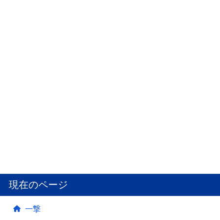
現在のページ
一撃