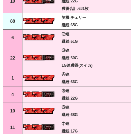
10
継続:22G
獲得合計:631枚
契機:チェリー
88
継続:65G
②連
6
継続:61G
③連
22
継続:30G
1G連獲得(スイカ)
④連
1
継続:66G
⑤連
4
継続:22G
⑥連
10
継続:68G
⑦連
11
継続:17G