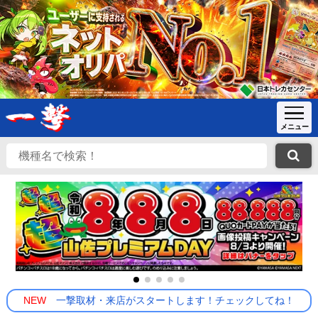
NEW
一撃取材・来店がスタートします！チェックしてね！