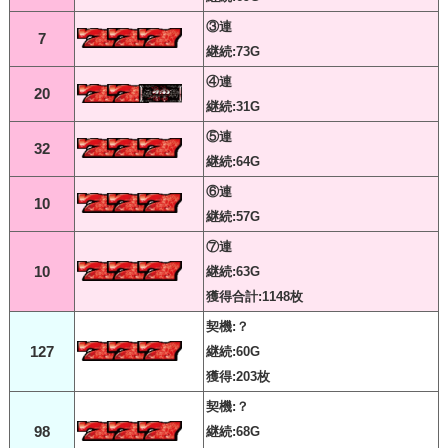
③連
7
継続:73G
④連
20
継続:31G
⑤連
32
継続:64G
⑥連
10
継続:57G
⑦連
10
継続:63G
獲得合計:1148枚
契機:？
127
継続:60G
獲得:203枚
契機:？
98
継続:68G