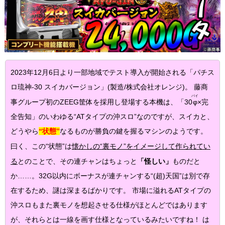
2023年12月6日より一部地域でテスト導入が開始される「パチス
ロ琉神‐30 スイカバージョン」(製造/株式会社オレンジ)。
藤商
パイ
事グループ初のZEEG筐体を採用し登場する本機は、「30
φ
×完
全告知」のいわゆる“ATタイプの沖スロ”なのですが、スイカと、
どうやら
“状態”
なるものが勝負の鍵を握るマシンのようです。
曰く、この“状態”は
懐かしの“裏モノ”をイメージして作られてい
る
とのことで、その連チャンはちょっと
「怪しい」
ものだと
か……。32G以内にボーナスが連チャンする“(超)天国”は別で存
在するため、謎は深まるばかりです。
市場に溢れるATタイプの
沖スロもまた裏モノを想起させる仕様がほとんどではあります
が、それらとは一線を画す仕様となっているみたいですね！
は