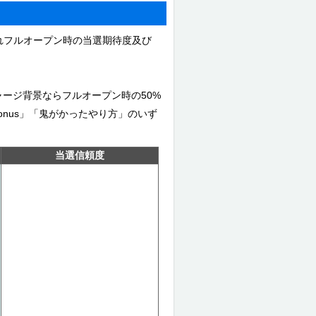
れフルオープン時の当選期待度及び
ャージ背景ならフルオープン時の50%
 Bonus」「鬼がかったやり方」のいず
当選信頼度