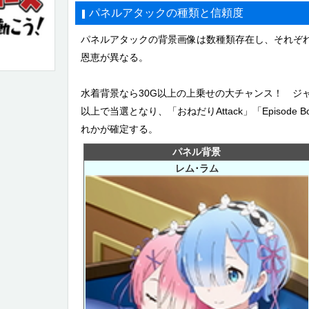
パネルアタックの種類と信頼度
パネルアタックの背景画像は数種類存在し、それぞ
恩恵が異なる。
水着背景なら30G以上の上乗せの大チャンス！ ジ
以上で当選となり、「おねだりAttack」「Episode
れかが確定する。
パネル背景
レム･ラム