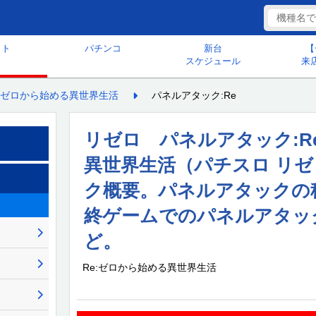
ット
パチンコ
新台
【
スケジュール
来
e:ゼロから始める異世界生活
パネルアタック:Re
リゼロ パネルアタック:R
異世界生活（パチスロ リ
ク概要。パネルアタックの
終ゲームでのパネルアタッ
ど。
Re:ゼロから始める異世界生活