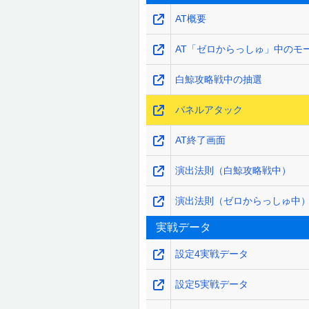
AT概要
AT「ゼロからっしゅ」中のモ
白鯨攻略戦中の抽選
パネルアタック
AT終了画面
演出法則（白鯨攻略戦中）
演出法則（ゼロからっしゅ中
実戦データ
設定4実戦データ
設定5実戦データ