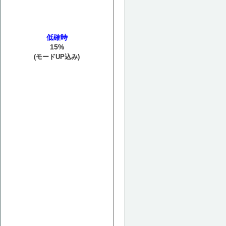
低確時
15%
(モードUP込み)