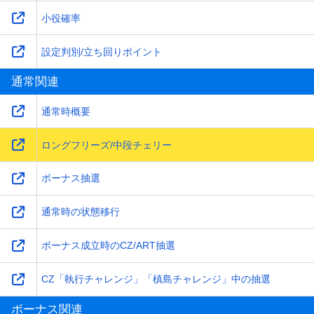
小役確率
設定判別/立ち回りポイント
通常関連
通常時概要
ロングフリーズ/中段チェリー
ボーナス抽選
通常時の状態移行
ボーナス成立時のCZ/ART抽選
CZ「執行チャレンジ」「槙島チャレンジ」中の抽選
ボーナス関連