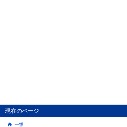
現在のページ
一撃