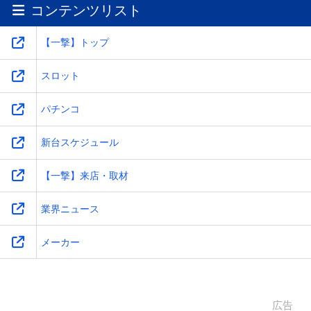
コンテンツリスト
ワ
-
-
-
-
【一撃】トップ
スロット
パチンコ
新台スケジュール
【一撃】来店・取材
業界ニュース
メーカー
広告