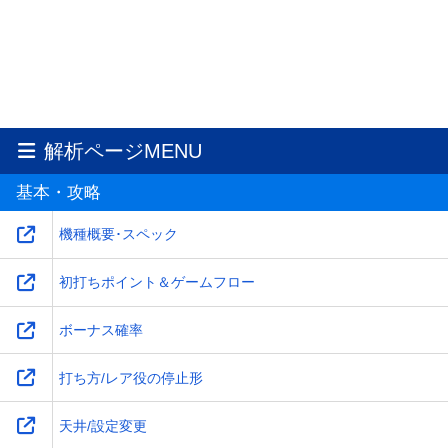
解析ページMENU
基本・攻略
機種概要･スペック
初打ちポイント＆ゲームフロー
ボーナス確率
打ち方/レア役の停止形
天井/設定変更