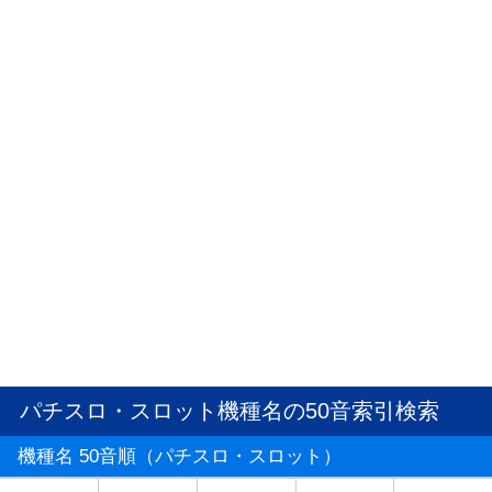
パチスロ・スロット機種名の50音索引検索
機種名 50音順（パチスロ・スロット）