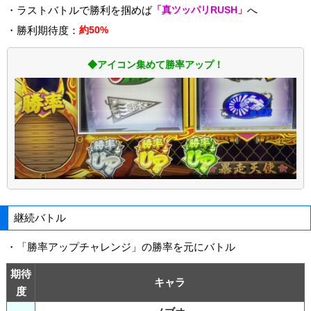
・ラストバトルで勝利を掴めば
「真ツッパリRUSH」
へ
・勝利期待度：
約50%
◆アイコン集めて勝率アップ！
継続バトル
・「勝率アップチャレンジ」の勝率を元にバトル
期待
キャラ
度