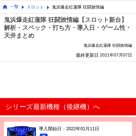
一撃
スロット
鬼浜爆走紅蓮隊 狂闘旅情編
鬼浜爆走紅蓮隊 狂闘旅情編【スロット新台】
解析・スペック・打ち方・導入日・ゲーム性・
天井まとめ
鬼浜爆走紅蓮隊 狂闘旅情編
最終更新日
2021年07月07日
シリーズ最新機種（後継機）へ
導入開始日：
2022年01月11日