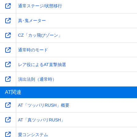
通常ステージ/状態移行
真･鬼メーター
CZ「カッ飛びゾーン」
通常時のモード
レア役によるAT直撃抽選
演出法則（通常時）
AT関連
AT「ツッパリRUSH」概要
AT「真ツッパリRUSH」
愛コンシステム