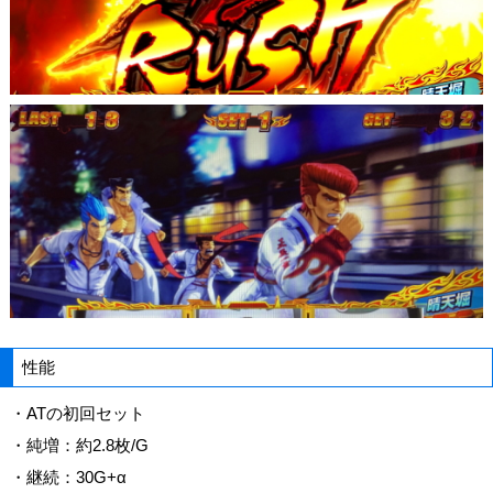
性能
・ATの初回セット
・純増：約2.8枚/G
・継続：30G+α