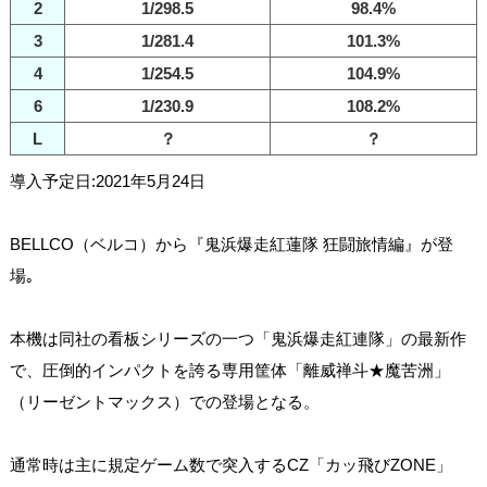
2
1/298.5
98.4%
3
1/281.4
101.3%
4
1/254.5
104.9%
6
1/230.9
108.2%
L
？
？
導入予定日:2021年5月24日
BELLCO（ベルコ）から『鬼浜爆走紅蓮隊 狂闘旅情編』が登
場｡
本機は同社の看板シリーズの一つ「鬼浜爆走紅連隊」の最新作
で、圧倒的インパクトを誇る専用筐体「離威禅斗★魔苦洲」
（リーゼントマックス）での登場となる。
通常時は主に規定ゲーム数で突入するCZ「カッ飛びZONE」