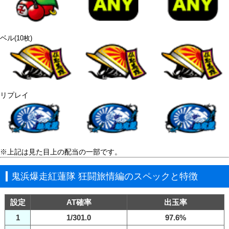
ベル
(10枚)
リプレイ
※上記は見た目上の配当の一部です。
鬼浜爆走紅蓮隊 狂闘旅情編のスペックと特徴
設定
AT確率
出玉率
1
1/301.0
97.6%