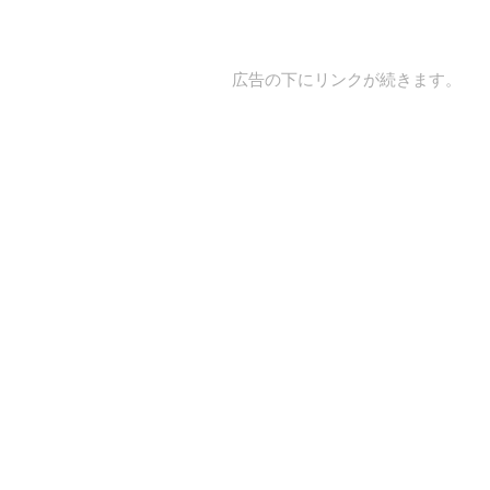
広告の下にリンクが続きます。