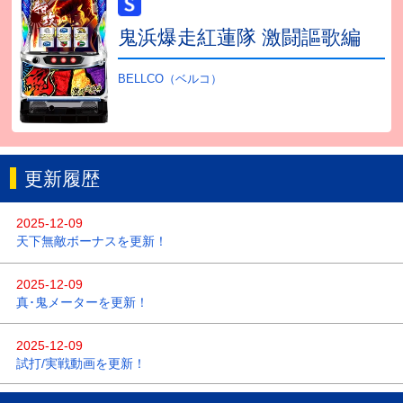
鬼浜爆走紅蓮隊 激闘謳歌編
BELLCO（ベルコ）
更新履歴
2025-12-09
天下無敵ボーナスを更新！
2025-12-09
真･鬼メーターを更新！
2025-12-09
試打/実戦動画を更新！