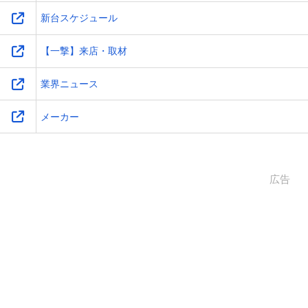
新台スケジュール
【一撃】来店・取材
業界ニュース
メーカー
広告