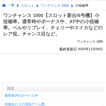
一撃
スロット
ワンチャンス 1000
小役確率
ワンチャンス 1000【スロット新台/6号機】小
役確率。通常時やボーナス中、AT中の小役確
率。ベルやリプレイ、チェリーやスイカなどの
レア役。チャンス目など。
ワンチャンス 1000
最終更新日
2025年12月09日
目次
通常時/AT(ボーナス)中
50枚あたりの消化ゲーム数