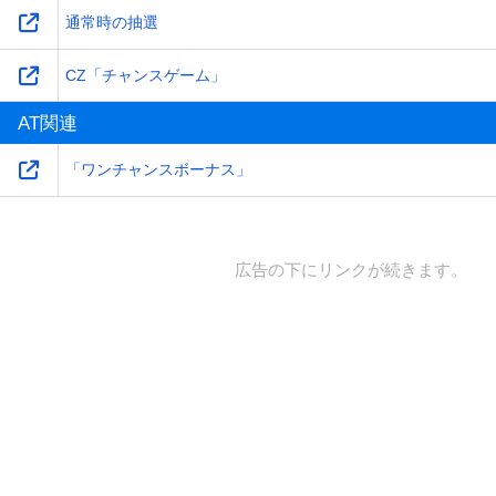
通常時の抽選
CZ「チャンスゲーム」
AT関連
「ワンチャンスボーナス」
広告の下にリンクが続きます。