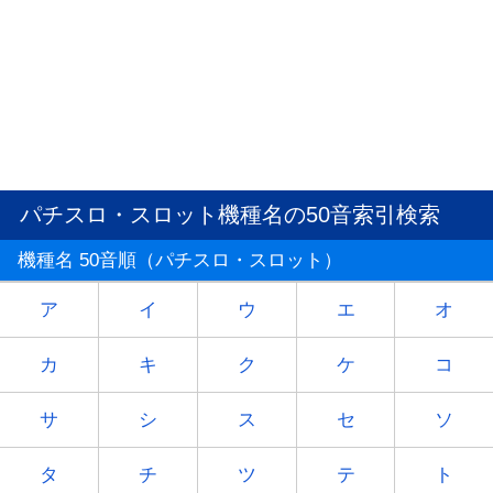
パチスロ・スロット機種名の50音索引検索
機種名 50音順（パチスロ・スロット）
ア
イ
ウ
エ
オ
カ
キ
ク
ケ
コ
サ
シ
ス
セ
ソ
タ
チ
ツ
テ
ト