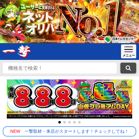
NEW
一撃取材・来店がスタートします！チェックしてね！