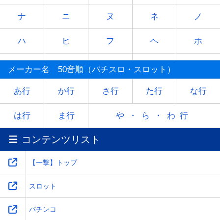
ナ
ニ
ヌ
ネ
ノ
ハ
ヒ
フ
ヘ
ホ
マ
ミ
ム
メ
モ
メーカー名 50音順（パチスロ・スロット）
ヤ
-
ユ
-
ヨ
あ行
か行
さ行
た行
な行
ラ
リ
ル
レ
ロ
は行
ま行
や・ら・わ行
コンテンツリスト
ワ
-
-
-
-
【一撃】トップ
スロット
パチンコ