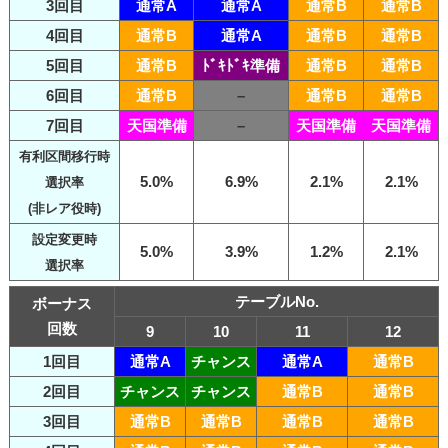
3回目
通常A
通常A
通常B
通常B
4回目
通常B
通常A
通常B
通常B
5回目
通常B
ﾄﾞｷﾄﾞｷ準備
通常B
通常B
6回目
通常B
–
通常B
通常B
7回目
天国準備
–
天国準備
天国準備
有利区間移行時
5.0%
6.9%
2.1%
2.1%
選択率
(非レア役時)
設定変更時
5.0%
3.9%
1.2%
2.1%
選択率
テーブルNo.
ボーナス
回数
9
10
11
12
1回目
通常A
チャンス
通常A
通常B
2回目
チャンス
チャンス
通常B
通常B
3回目
通常B
通常B
通常B
通常B