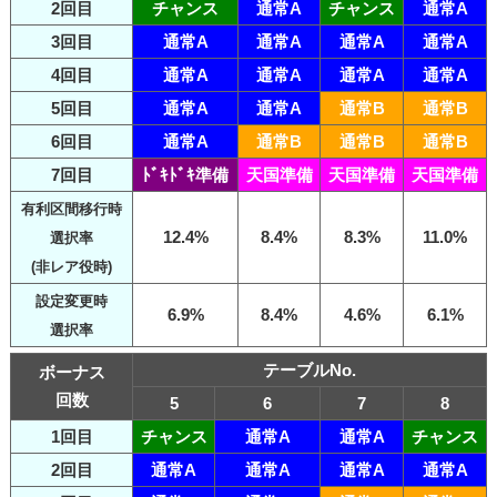
2回目
チャンス
通常A
チャンス
通常A
3回目
通常A
通常A
通常A
通常A
4回目
通常A
通常A
通常A
通常A
5回目
通常A
通常A
通常B
通常B
6回目
通常A
通常B
通常B
通常B
7回目
ﾄﾞｷﾄﾞｷ準備
天国準備
天国準備
天国準備
有利区間移行時
12.4%
8.4%
8.3%
11.0%
選択率
(非レア役時)
設定変更時
6.9%
8.4%
4.6%
6.1%
選択率
テーブルNo.
ボーナス
回数
5
6
7
8
1回目
チャンス
通常A
通常A
チャンス
2回目
通常A
通常A
通常A
通常A