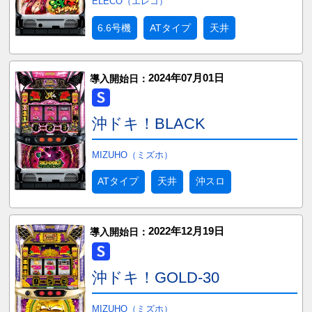
ELECO（エレコ）
6.6号機
ATタイプ
天井
2024年07月01日
導入開始日：
沖ドキ！BLACK
MIZUHO（ミズホ）
ATタイプ
天井
沖スロ
2022年12月19日
導入開始日：
沖ドキ！GOLD-30
MIZUHO（ミズホ）