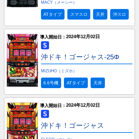
MACY（メーシー）
ATタイプ
スマスロ
天井
沖スロ
2024年12月02日
導入開始日：
沖ドキ！ゴージャス-25Φ
MIZUHO（ミズホ）
6.6号機
ATタイプ
天井
2024年12月02日
導入開始日：
沖ドキ！ゴージャス