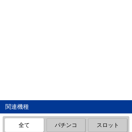
関連機種
全て
パチンコ
スロット