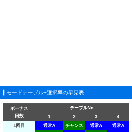
モードテーブル+選択率の早見表
テーブルNo.
ボーナス
回数
1
2
3
4
1回目
通常A
チャンス
通常A
通常A