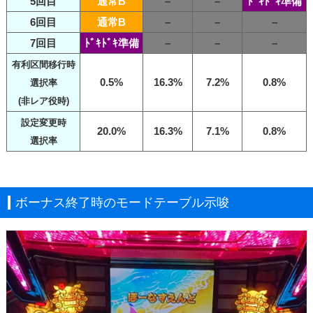
5回目
通常B
–
–
ﾄﾞｷﾄﾞｷ準備
6回目
通常B
–
–
–
7回目
ﾄﾞｷﾄﾞｷ準備
–
–
–
有利区間移行時
0.5%
16.3%
7.2%
0.8%
選択率
(非レア役時)
設定変更時
20.0%
16.3%
7.1%
0.8%
選択率
ボーナス終了時のモードテーブル示唆