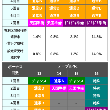
4回目
通常B
通常B
通常B
通常B
5回目
通常B
通常B
通常B
通常B
6回目
通常B
通常B
通常B
通常B
7回目
天国準備
天国準備
ﾄﾞｷﾄﾞｷ準備
ﾄﾞｷﾄﾞｷ準備
有利区間移行時
1.4%
0.8%
2.1%
14.8%
選択率
(非レア役時)
設定変更時
0.8%
0.8%
1.2%
14.9%
選択率
テーブルNo.
ボーナス
回数
13
14
15
16
1回目
チャンス
通常A
チャンス
特殊
2回目
通常B
天国準備
天国準備
特殊
3回目
通常B
–
–
特殊
4回目
通常B
–
–
特殊