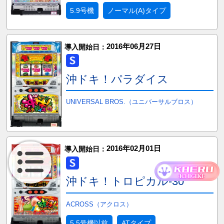
5.9号機
ノーマル(A)タイプ
2016年06月27日
導入開始日：
沖ドキ！パラダイス
UNIVERSAL BROS.（ユニバーサルブロス）
2016年02月01日
導入開始日：
沖ドキ！トロピカル-30
ACROSS（アクロス）
5.5号機以前
ATタイプ