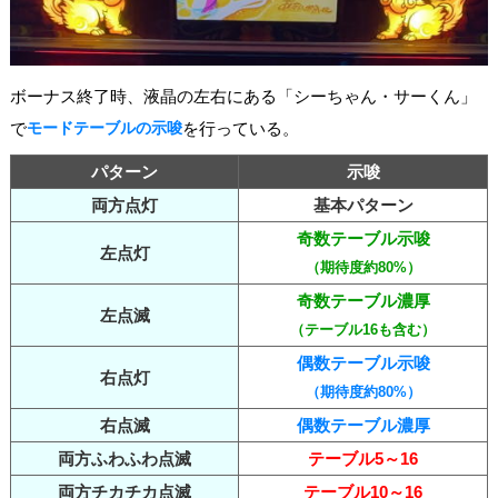
ボーナス終了時、液晶の左右にある「シーちゃん・サーくん」
で
モードテーブルの示唆
を行っている。
パターン
示唆
両方点灯
基本パターン
奇数テーブル示唆
左点灯
（期待度約80%）
奇数テーブル濃厚
左点滅
（テーブル16も含む）
偶数テーブル示唆
右点灯
（期待度約80%）
右点滅
偶数テーブル濃厚
両方ふわふわ点滅
テーブル5～16
両方チカチカ点滅
テーブル10～16