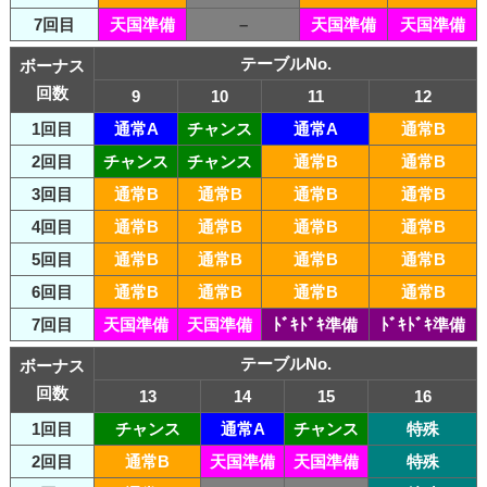
7回目
天国準備
–
天国準備
天国準備
テーブルNo.
ボーナス
回数
9
10
11
12
1回目
通常A
チャンス
通常A
通常B
2回目
チャンス
チャンス
通常B
通常B
3回目
通常B
通常B
通常B
通常B
4回目
通常B
通常B
通常B
通常B
5回目
通常B
通常B
通常B
通常B
6回目
通常B
通常B
通常B
通常B
7回目
天国準備
天国準備
ﾄﾞｷﾄﾞｷ準備
ﾄﾞｷﾄﾞｷ準備
テーブルNo.
ボーナス
回数
13
14
15
16
1回目
チャンス
通常A
チャンス
特殊
2回目
通常B
天国準備
天国準備
特殊