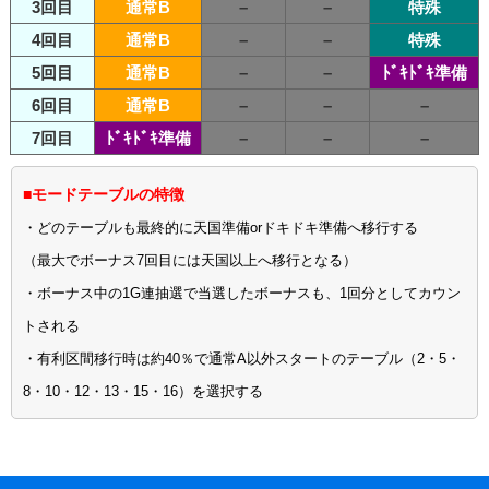
3回目
通常B
–
–
特殊
4回目
通常B
–
–
特殊
5回目
通常B
–
–
ﾄﾞｷﾄﾞｷ準備
6回目
通常B
–
–
–
7回目
ﾄﾞｷﾄﾞｷ準備
–
–
–
■モードテーブルの特徴
・どのテーブルも最終的に天国準備orドキドキ準備へ移行する
（最大でボーナス7回目には天国以上へ移行となる）
・ボーナス中の1G連抽選で当選したボーナスも、1回分としてカウン
トされる
・有利区間移行時は約40％で通常A以外スタートのテーブル（2・5・
8・10・12・13・15・16）を選択する