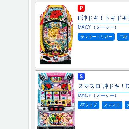
P沖ドキ！ドキドキ
MACY（メーシー）
ラッキートリガー
二種
スマスロ 沖ドキ！D
MACY（メーシー）
ATタイプ
スマスロ