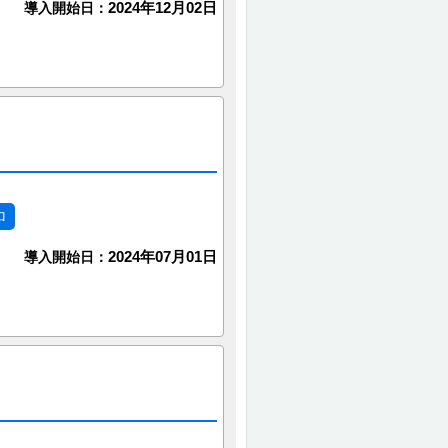
2024年12月02日
導入開始日：
ロ
2024年07月01日
導入開始日：