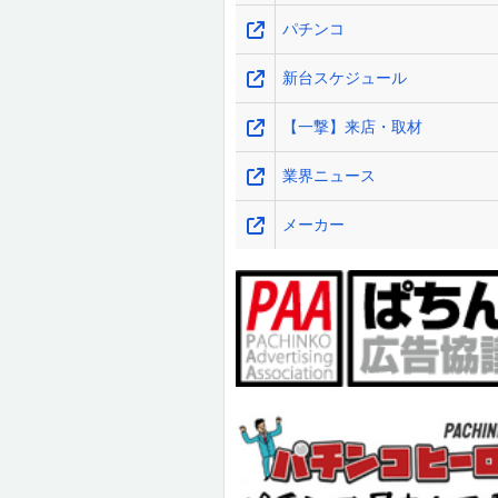
パチンコ
新台スケジュール
【一撃】来店・取材
業界ニュース
メーカー