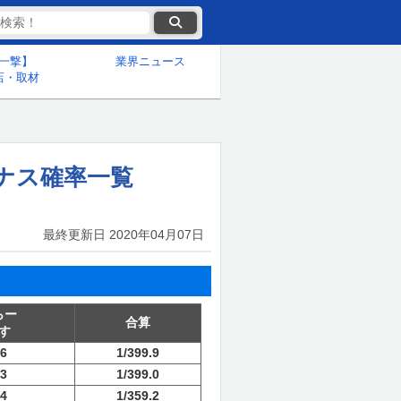
一撃】
業界ニュース
店・取材
ーナス確率一覧
最終更新日
2020年04月07日
らー
合算
す
.6
1/399.9
.3
1/399.0
.4
1/359.2