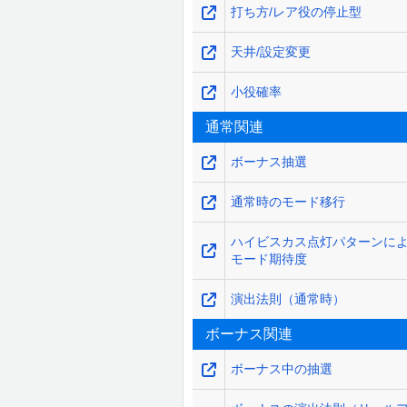
打ち方/レア役の停止型
天井/設定変更
小役確率
通常関連
ボーナス抽選
通常時のモード移行
ハイビスカス点灯パターンに
モード期待度
演出法則（通常時）
ボーナス関連
ボーナス中の抽選