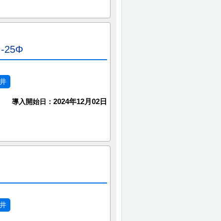
25Φ
井
2024年12月02日
導入開始日：
ス
井