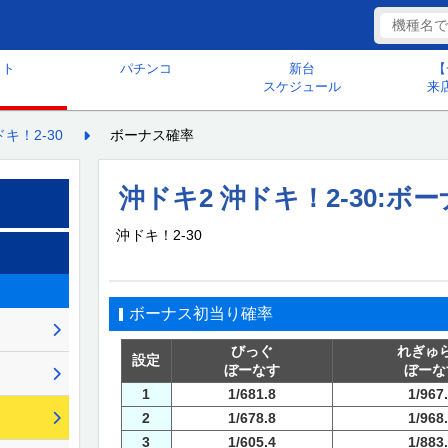
ット
パチンコ
新台
【
スケジュール
来
キ！2-30
ボーナス確率
沖ドキ2 沖ドキ！2-30:ボ
沖ドキ！2-30
ボーナス初当り確率
びっぐ
れぎゅ
設定
ぼーなす
ぼーな
1
1/681.8
1/967
2
1/678.8
1/968
3
1/605.4
1/883