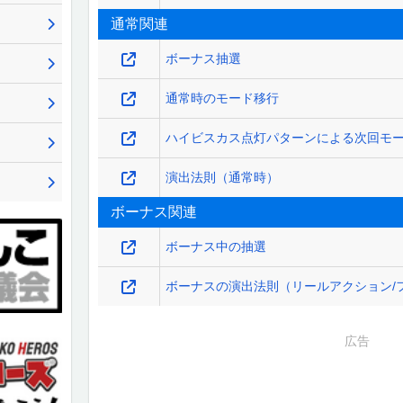
通常関連
ボーナス抽選
通常時のモード移行
ハイビスカス点灯パターンによる次回モ
演出法則（通常時）
ボーナス関連
ボーナス中の抽選
ボーナスの演出法則（リールアクション/
広告