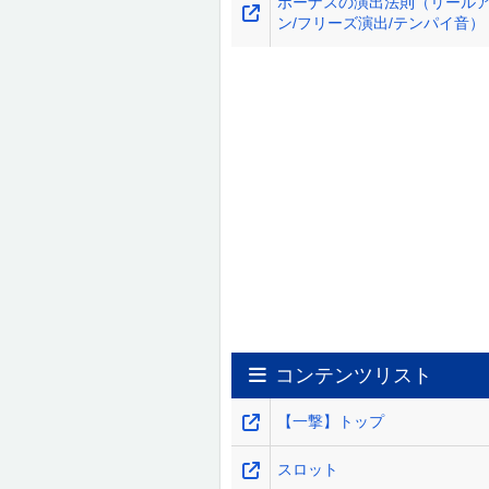
ボーナスの演出法則（リール
ン/フリーズ演出/テンパイ音）
コンテンツリスト
【一撃】トップ
スロット