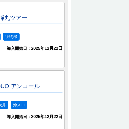
弾丸ツアー
役物機
2025年12月22日
導入開始日：
UO アンコール
天井
沖スロ
2025年12月22日
導入開始日：