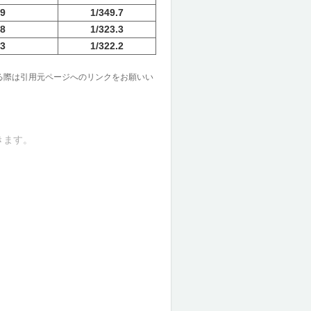
.9
1/349.7
.8
1/323.3
.3
1/322.2
る際は引用元ページへのリンクをお願いい
きます。