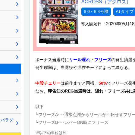
ACROSS（アクロス）
6.0～6.4号機
ATタイプ
2020年05月1
導入開始日：
ボーナス当選時に
リール遅れ
・
フリーズ
の発生抽選
発生確率は、当選役や滞在モードによって異なる。
中段チェリー
は前作までと同様、
50%
でフリーズ発
なお、
即告知のREG当選時は、遅れ・フリーズ共に
以下
└フリーズA･･･通常点滅からリールが回転せずフリ
！パラダ
└フリーズB･･･レバーON時にフリーズ
※以下の単位は%