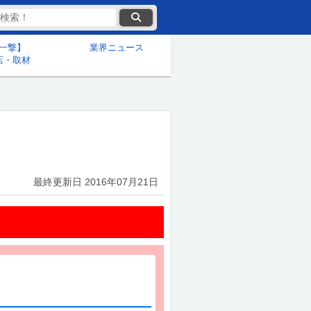
一撃】
業界ニュース
店・取材
最終更新日
2016年07月21日