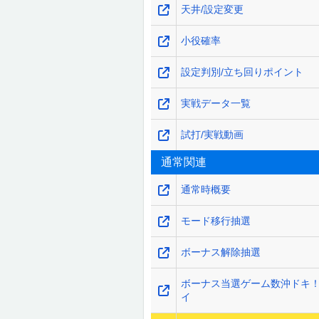
天井/設定変更
小役確率
設定判別/立ち回りポイント
実戦データ一覧
試打/実戦動画
通常関連
通常時概要
モード移行抽選
ボーナス解除抽選
ボーナス当選ゲーム数沖ドキ
イ