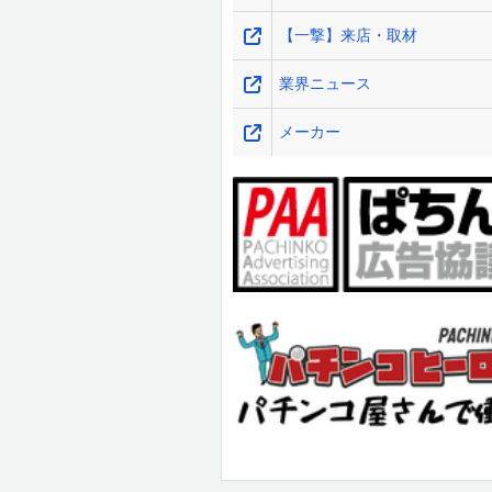
【一撃】来店・取材
業界ニュース
メーカー