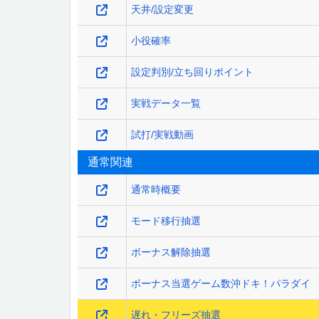
天井/設定変更
小役確率
設定判別/立ち回りポイント
実戦データ一覧
試打/実戦動画
通常関連
通常時概要
モード移行抽選
ボーナス解除抽選
ボーナス当選ゲーム数沖ドキ！パラダイ
遅れ・フリーズ抽選