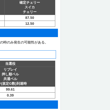
確定チェリー
スイカ
チェリー
87.50
12.50
Bの時のみ発生の可能性がある。
当選役
リプレイ
押し順ベル
共通ベル
(規定G数)到達時
99.61
0.39