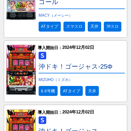
コール
MACY（メーシー）
ATタイプ
スマスロ
天井
沖スロ
2024年12月02日
導入開始日：
沖ドキ！ゴージャス-25Φ
MIZUHO（ミズホ）
6.6号機
ATタイプ
天井
2024年12月02日
導入開始日：