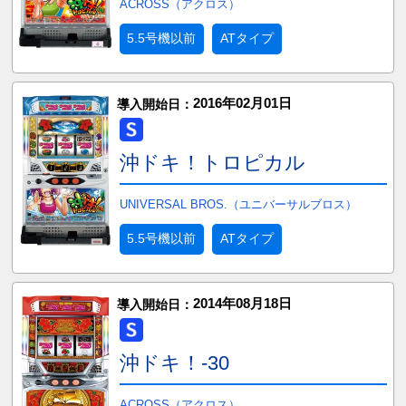
ACROSS（アクロス）
5.5号機以前
ATタイプ
2016年02月01日
導入開始日：
沖ドキ！トロピカル
UNIVERSAL BROS.（ユニバーサルブロス）
5.5号機以前
ATタイプ
2014年08月18日
導入開始日：
沖ドキ！-30
ACROSS（アクロス）