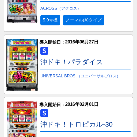
ACROSS（アクロス）
5.9号機
ノーマル(A)タイプ
2016年06月27日
導入開始日：
沖ドキ！パラダイス
UNIVERSAL BROS.（ユニバーサルブロス）
2016年02月01日
導入開始日：
沖ドキ！トロピカル-30