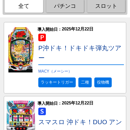
全て
パチンコ
スロット
2025年12月22日
導入開始日：
P沖ドキ！ドキドキ弾丸ツア
ー
MACY（メーシー）
ラッキートリガー
二種
役物機
2025年12月22日
導入開始日：
スマスロ 沖ドキ！DUO アン