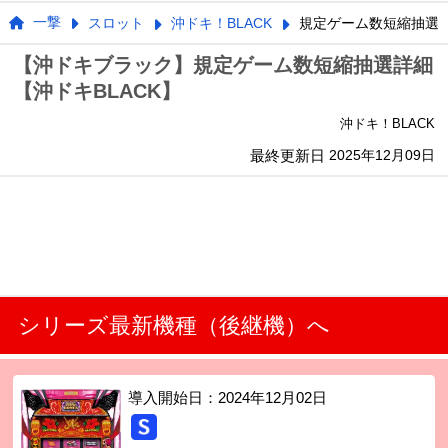
一撃
スロット
沖ドキ！BLACK
規定ゲーム数短縮抽選
【沖ドキブラック】規定ゲーム数短縮抽選詳細
【沖ドキBLACK】
沖ドキ！BLACK
最終更新日
2025年12月09日
シリーズ最新機種（後継機）へ
導入開始日：
2024年12月02日