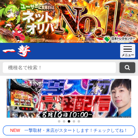
NEW
一撃取材・来店がスタートします！チェックしてね！