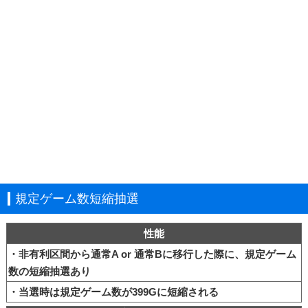
規定ゲーム数短縮抽選
性能
・非有利区間から通常A or 通常Bに移行した際に、規定ゲーム
数の短縮抽選あり
・当選時は規定ゲーム数が399Gに短縮される