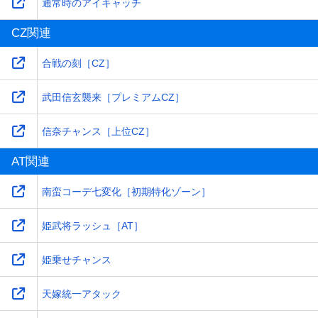
通常時のアイキャッチ
CZ関連
合戦の刻［CZ］
武田信玄襲来［プレミアムCZ］
信奈チャンス［上位CZ］
AT関連
南蛮コーデ七変化［初期特化ゾーン］
姫武将ラッシュ［AT］
姫乗せチャンス
天嫁統一アタック