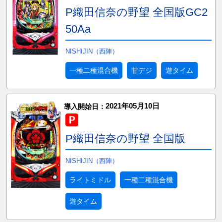
P織田信奈の野望 全国版GC2
50Aa
NISHIJIN（西陣）
一種二種混合機
甘デジ
遊タイム
2021年05月10日
導入開始日：
P織田信奈の野望 全国版
NISHIJIN（西陣）
ライトミドル
一種二種混合機
遊タイム