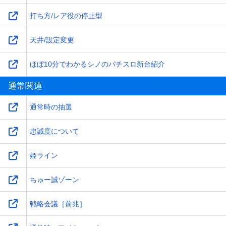
打ち方/レア役の停止型
天井/設定変更
ほぼ10分でわかるシノのパチスロ新台紹介
通常関連
通常時の抽選
忠誠度について
姫ライン
ちゅー誠ゾーン
戦略会議［前兆］