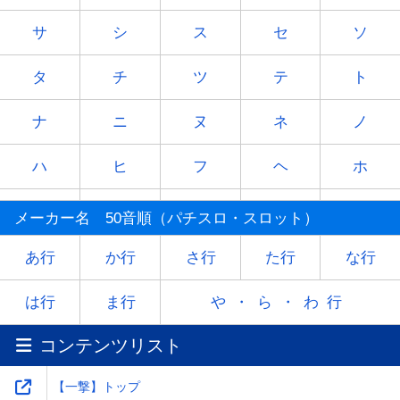
サ
シ
ス
セ
ソ
タ
チ
ツ
テ
ト
ナ
ニ
ヌ
ネ
ノ
ハ
ヒ
フ
ヘ
ホ
マ
ミ
ム
メ
モ
メーカー名 50音順（パチスロ・スロット）
ヤ
-
ユ
-
ヨ
あ行
か行
さ行
た行
な行
ラ
リ
ル
レ
ロ
は行
ま行
や・ら・わ行
コンテンツリスト
ワ
-
-
-
-
【一撃】トップ