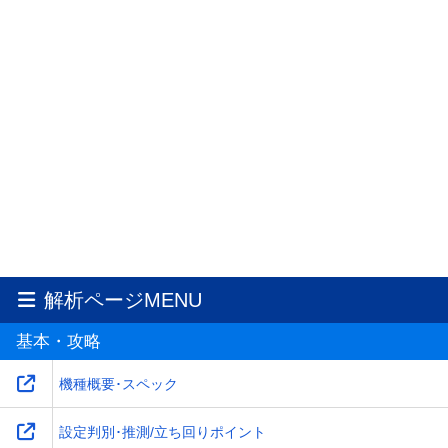
解析ページMENU
基本・攻略
機種概要･スペック
設定判別･推測/立ち回りポイント