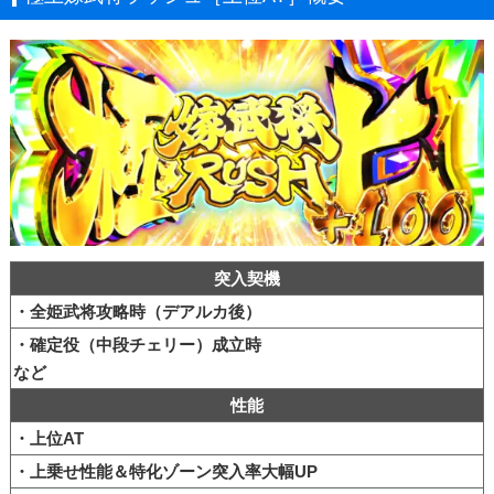
突入契機
・全姫武将攻略時（デアルカ後）
・確定役（中段チェリー）成立時
など
性能
・上位AT
・上乗せ性能＆特化ゾーン突入率大幅UP