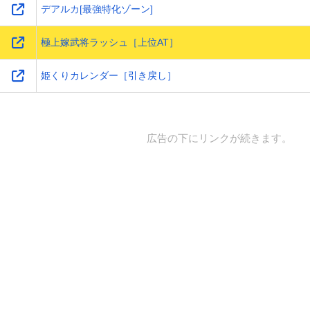
デアルカ[最強特化ゾーン]
極上嫁武将ラッシュ［上位AT］
姫くりカレンダー［引き戻し］
広告の下にリンクが続きます。