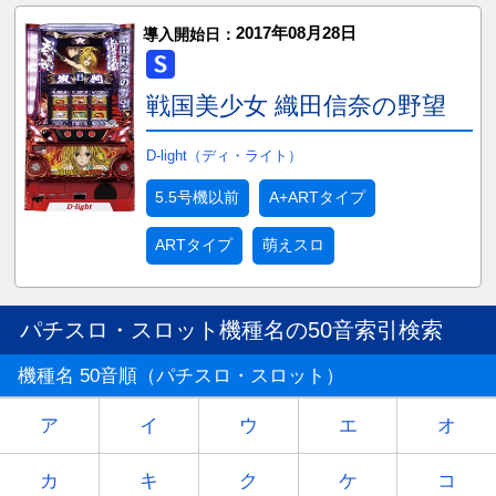
2017年08月28日
導入開始日：
戦国美少女 織田信奈の野望
D-light（ディ・ライト）
5.5号機以前
A+ARTタイプ
ARTタイプ
萌えスロ
パチスロ・スロット機種名の50音索引検索
機種名 50音順（パチスロ・スロット）
ア
イ
ウ
エ
オ
カ
キ
ク
ケ
コ