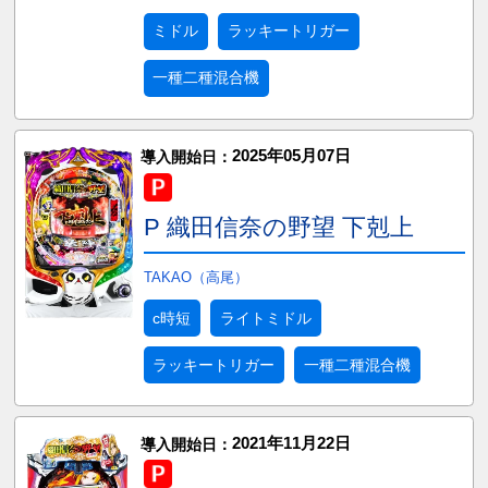
ミドル
ラッキートリガー
一種二種混合機
2025年05月07日
導入開始日：
P 織田信奈の野望 下剋上
TAKAO（高尾）
c時短
ライトミドル
ラッキートリガー
一種二種混合機
2021年11月22日
導入開始日：