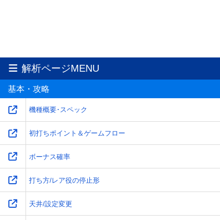
解析ページMENU
基本・攻略
機種概要･スペック
初打ちポイント＆ゲームフロー
ボーナス確率
打ち方/レア役の停止形
天井/設定変更