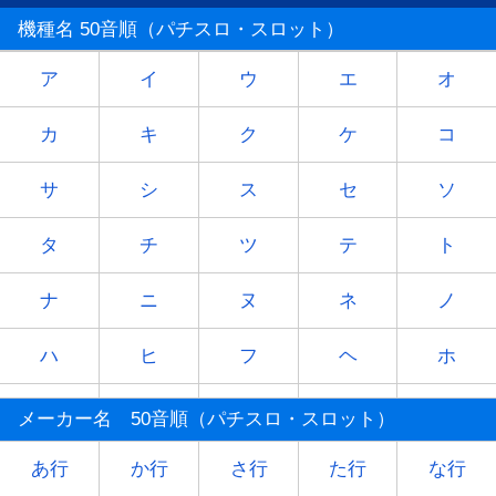
機種名 50音順（パチスロ・スロット）
ア
イ
ウ
エ
オ
カ
キ
ク
ケ
コ
サ
シ
ス
セ
ソ
タ
チ
ツ
テ
ト
ナ
ニ
ヌ
ネ
ノ
ハ
ヒ
フ
ヘ
ホ
マ
ミ
ム
メ
モ
メーカー名 50音順（パチスロ・スロット）
ヤ
-
ユ
-
ヨ
あ行
か行
さ行
た行
な行