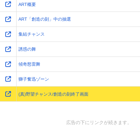
ART概要
ART「創造の刻」中の抽選
集結チャンス
誘惑の舞
傾奇怒雷舞
獅子奮迅ゾーン
(真)野望チャンス/創造の刻終了画面
広告の下にリンクが続きます。