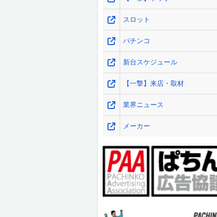
スロット
パチンコ
新台スケジュール
【一撃】来店・取材
業界ニュース
メーカー