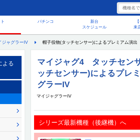
ット
パチンコ
新台
【
スケジュール
来
イジャグラーIV
帽子役物(タッチセンサー)によるプレミアム演出
マイジャグ4 タッチセンサ
による
ッチセンサー)によるプレミ
グラーIV
マイジャグラーIV
シリーズ最新機種（後継機）へ