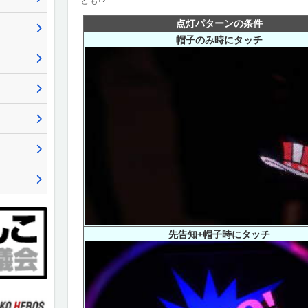
とも!?
点灯パターンの条件
帽子のみ時にタッチ
先告知+帽子時にタッチ