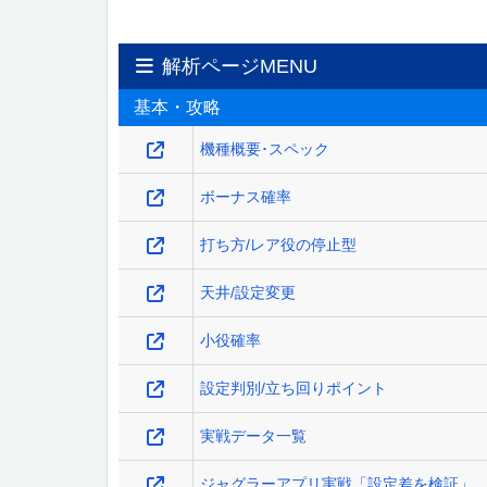
解析ページMENU
基本・攻略
機種概要･スペック
ボーナス確率
打ち方/レア役の停止型
天井/設定変更
小役確率
設定判別/立ち回りポイント
実戦データ一覧
ジャグラーアプリ実戦「設定差を検証」