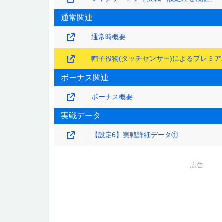
通常関連
通常時概要
帽子役物(タッチセンサー)によるプレミ
ボーナス関連
ボーナス概要
実戦データ
【設定6】実戦詳細データ①
広告