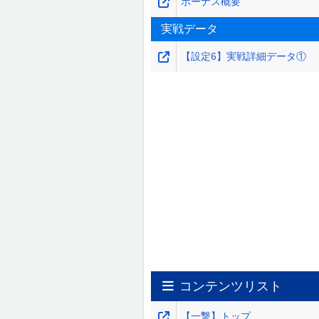
ボーナス概要
実戦データ
【設定6】実戦詳細データ①
コンテンツリスト
【一撃】トップ