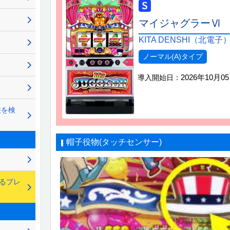
マイジャグラーⅥ
KITA DENSHI（北電子
ノーマル(A)タイプ
2026年10月0
導入開始日：
差を検
帽子役物(タッチセンサー)
よるプレ