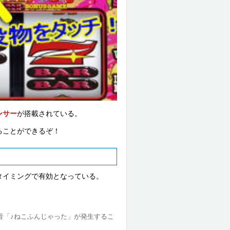
ンサー
が搭載されている。
ることができるぞ！
タイミングで有効となっている。
音「♪ねこふんじゃった」が発生するこ