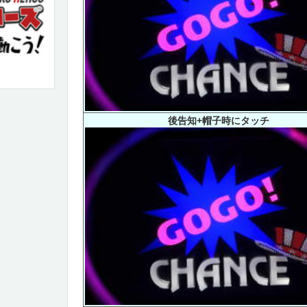
後告知+帽子時にタッチ