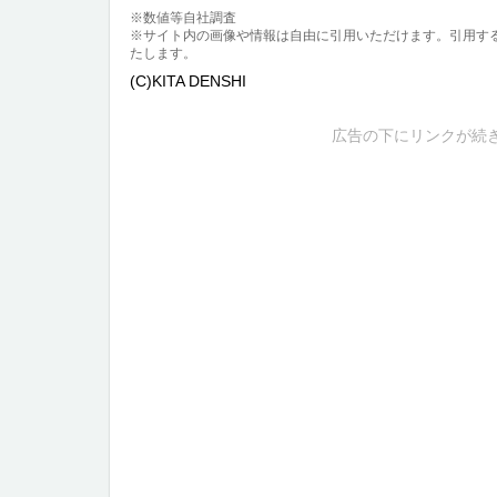
※数値等自社調査
※サイト内の画像や情報は自由に引用いただけます。引用す
たします。
(C)KITA DENSHI
広告の下にリンクが続