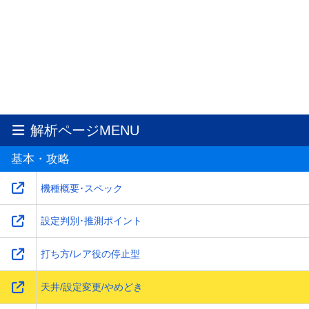
解析ページMENU
基本・攻略
機種概要･スペック
設定判別･推測ポイント
打ち方/レア役の停止型
天井/設定変更/やめどき