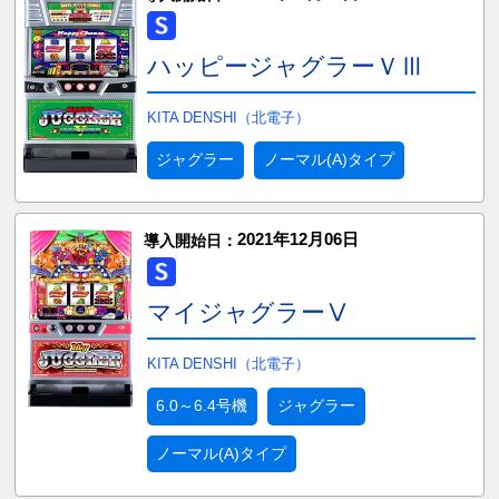
ハッピージャグラーＶⅢ
KITA DENSHI（北電子）
ジャグラー
ノーマル(A)タイプ
2021年12月06日
導入開始日：
マイジャグラーⅤ
KITA DENSHI（北電子）
6.0～6.4号機
ジャグラー
ノーマル(A)タイプ