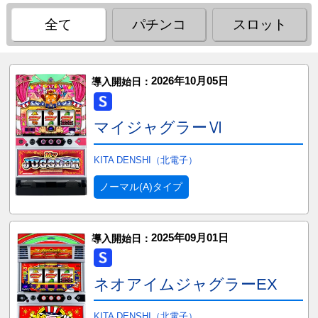
全て
パチンコ
スロット
2026年10月05日
導入開始日：
マイジャグラーⅥ
KITA DENSHI（北電子）
ノーマル(A)タイプ
2025年09月01日
導入開始日：
ネオアイムジャグラーEX
KITA DENSHI（北電子）