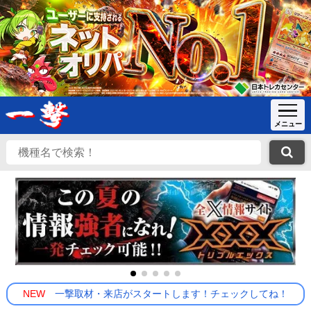
NEW
一撃取材・来店がスタートします！チェックしてね！