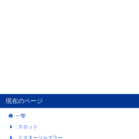
現在のページ
一撃
スロット
ミスタージャグラー