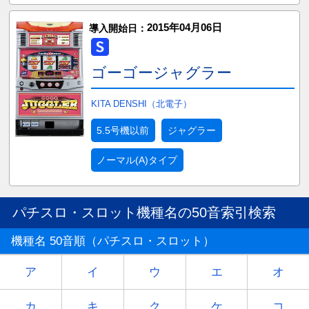
2015年04月06日
導入開始日：
ゴーゴージャグラー
KITA DENSHI（北電子）
5.5号機以前
ジャグラー
ノーマル(A)タイプ
パチスロ・スロット機種名の50音索引検索
機種名 50音順（パチスロ・スロット）
ア
イ
ウ
エ
オ
カ
キ
ク
ケ
コ