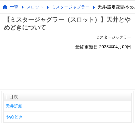
一撃
スロット
ミスタージャグラー
天井/設定変更/やめ
【ミスタージャグラー（スロット）】天井とや
めどきについて
ミスタージャグラー
最終更新日
2025年04月09日
目次
天井詳細
やめどき