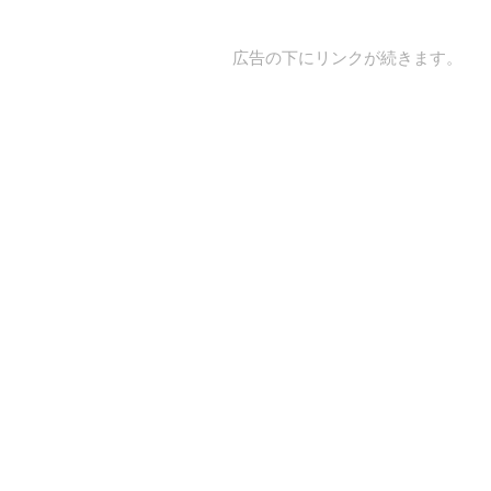
広告の下にリンクが続きます。