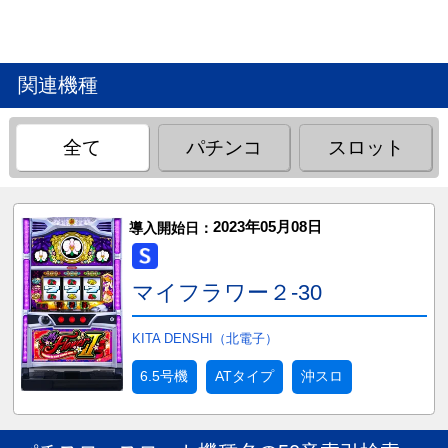
関連機種
全て
パチンコ
スロット
2023年05月08日
導入開始日：
マイフラワー２-30
KITA DENSHI（北電子）
6.5号機
ATタイプ
沖スロ