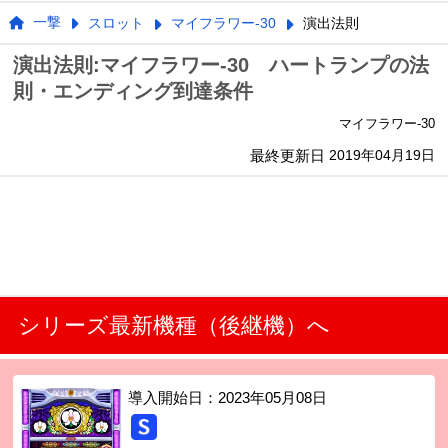
一撃
スロット
マイフラワー-30
演出法則
演出法則:マイフラワー-30 ハートランプの法
則・エンディング到達条件
マイフラワー-30
最終更新日
2019年04月19日
シリーズ最新機種（後継機）へ
導入開始日：
2023年05月08日