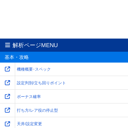
解析ページMENU
基本・攻略
機種概要･スペック
設定判別/立ち回りポイント
ボーナス確率
打ち方/レア役の停止型
天井/設定変更