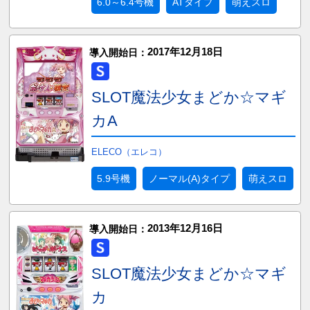
6.0～6.4号機
ATタイプ
萌えスロ
2017年12月18日
導入開始日：
SLOT魔法少女まどか☆マギ
カA
ELECO（エレコ）
5.9号機
ノーマル(A)タイプ
萌えスロ
2013年12月16日
導入開始日：
SLOT魔法少女まどか☆マギ
カ