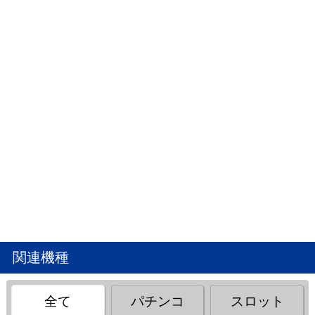
関連機種
全て
パチンコ
スロット