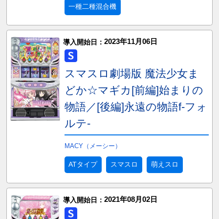
一種二種混合機
2023年11月06日
導入開始日：
スマスロ劇場版 魔法少女ま
どか☆マギカ[前編]始まりの
物語／[後編]永遠の物語f-フォ
ルテ-
MACY（メーシー）
ATタイプ
スマスロ
萌えスロ
2021年08月02日
導入開始日：