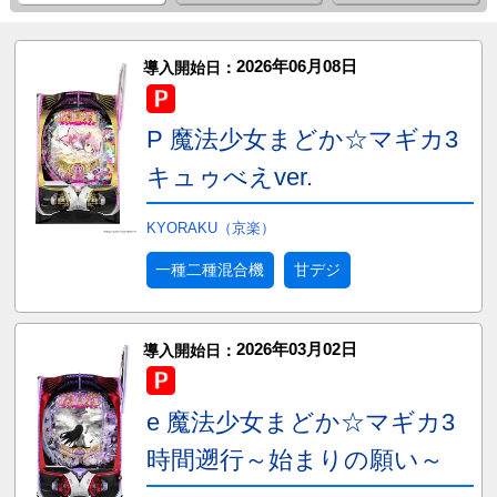
2026年06月08日
導入開始日：
P 魔法少女まどか☆マギカ3
キュゥべえver.
KYORAKU（京楽）
一種二種混合機
甘デジ
2026年03月02日
導入開始日：
e 魔法少女まどか☆マギカ3
時間遡行～始まりの願い～