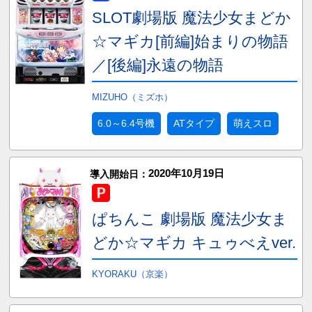
SLOT劇場版 魔法少女まどか
☆マギカ[前編]始まりの物語
／[後編]永遠の物語
MIZUHO（ミズホ）
6.0～6.4号機
ATタイプ
萌えスロ
2020年10月19日
導入開始日：
ぱちんこ 劇場版 魔法少女ま
どか☆マギカ キュゥべえver.
KYORAKU（京楽）