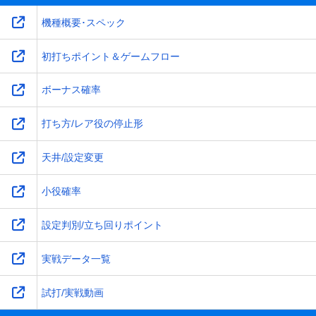
機種概要･スペック
初打ちポイント＆ゲームフロー
ボーナス確率
打ち方/レア役の停止形
天井/設定変更
小役確率
設定判別/立ち回りポイント
実戦データ一覧
試打/実戦動画