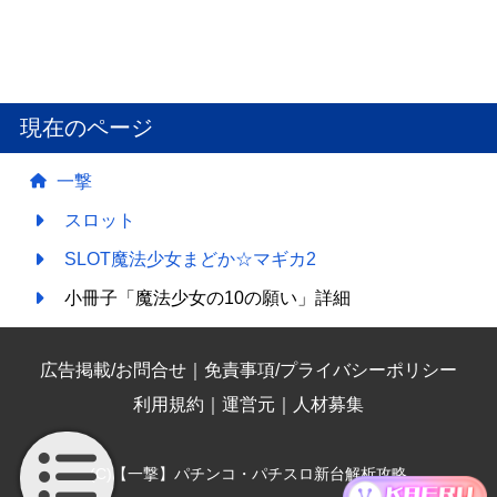
現在のページ
一撃
スロット
SLOT魔法少女まどか☆マギカ2
小冊子「魔法少女の10の願い」詳細
広告掲載/お問合せ
｜
免責事項/プライバシーポリシー
利用規約
｜
運営元
｜
人材募集
(C)【一撃】パチンコ・パチスロ新台解析攻略