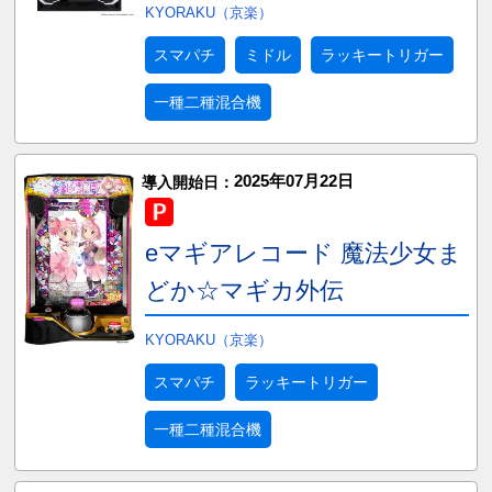
KYORAKU（京楽）
スマパチ
ミドル
ラッキートリガー
一種二種混合機
2025年07月22日
導入開始日：
eマギアレコード 魔法少女ま
どか☆マギカ外伝
KYORAKU（京楽）
スマパチ
ラッキートリガー
一種二種混合機