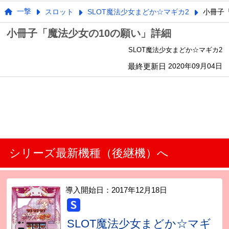
一撃
スロット
SLOT魔法少女まどか☆マギカ2
小冊子
小冊子「魔法少女の10の願い」詳細
SLOT魔法少女まどか☆マギカ2
最終更新日
2020年09月04日
シリーズ最新機種（後継機）へ
導入開始日：
2017年12月18日
SLOT魔法少女まどか☆マギ