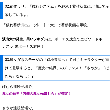
02.前作より、「穢れシステム」を継承！蓄積状態は、演出で示
唆しているよ。
「穢れ蓄積演出」（小・中・大）で蓄積状態を示唆。
演出大の発生
、
黒いフキダシ
は、ボーナス成立でエピソードボー
ナス or 裏ボーナス濃厚！
03.魔女探索ステージの「路地裏演出」で同じキャラクターが続
けて登場すると、「魔女の結界」のチャンス！ 「さやか」「ほ
むら」なら…！？
ほむら連続登場で、
魔女の結界「忘却の魔女vsほむら」が確定！
さやか連続登場で、