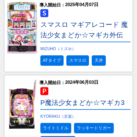
2025年04月07日
導入開始日：
スマスロ マギアレコード 魔
法少女まどか☆マギカ外伝
MIZUHO（ミズホ）
ATタイプ
スマスロ
天井
2024年06月03日
導入開始日：
P魔法少女まどか☆マギカ3
KYORAKU（京楽）
ライトミドル
ラッキートリガー