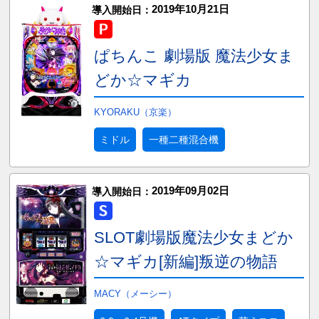
2019年10月21日
導入開始日：
ぱちんこ 劇場版 魔法少女ま
どか☆マギカ
KYORAKU（京楽）
ミドル
一種二種混合機
2019年09月02日
導入開始日：
SLOT劇場版魔法少女まどか
☆マギカ[新編]叛逆の物語
MACY（メーシー）