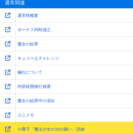
通常関連
通常時概要
ボーナス同時成立
魔女の結界
キュゥべえチャレンジ
穢れについて
内部状態移行抽選
魔女の結界中の演出
ユニメモ
小冊子「魔法少女の10の願い」詳細