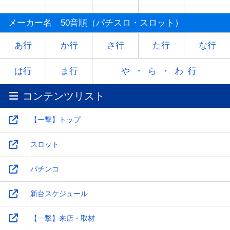
マ
ミ
ム
メ
モ
メーカー名 50音順（パチスロ・スロット）
ヤ
-
ユ
-
ヨ
あ行
か行
さ行
た行
な行
ラ
リ
ル
レ
ロ
は行
ま行
や・ら・わ行
コンテンツリスト
ワ
-
-
-
-
【一撃】トップ
スロット
パチンコ
新台スケジュール
【一撃】来店・取材