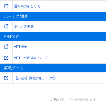
通常時の初当りモード
ボーナス関連
ボーナス概要
ART関連
ART概要
ART中のBGMについて
実戦データ
【設定6】実戦詳細データ①
広告の下にリンクが続きます。