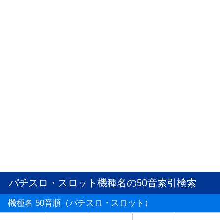
パチスロ・スロット機種名の50音索引検索
機種名 50音順（パチスロ・スロット）