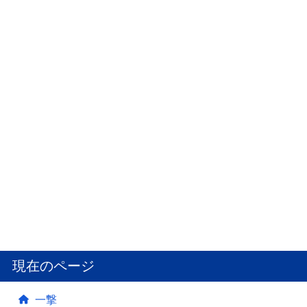
現在のページ
一撃