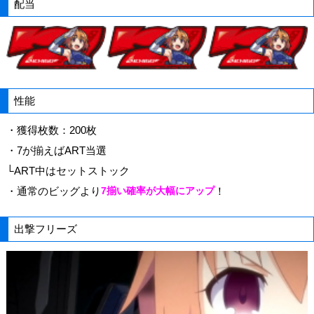
配当
性能
・獲得枚数：200枚
・7が揃えばART当選
└ART中はセットストック
・通常のビッグより
7揃い確率が大幅にアップ
！
出撃フリーズ