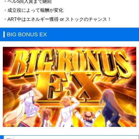
・ベル5回入賞まで継続
・成立役によって報酬が変化
・ART中はエネルギー獲得 or ストックのチャンス！
BIG BONUS EX