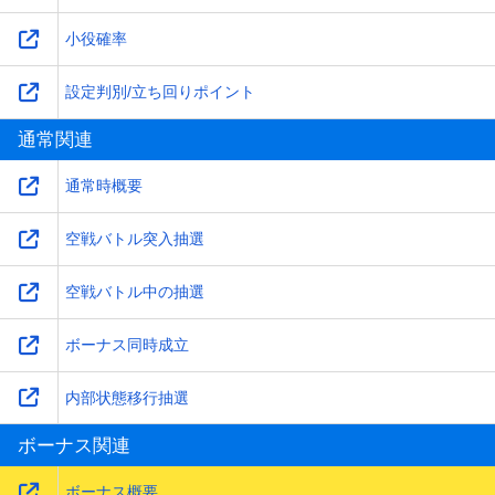
小役確率
設定判別/立ち回りポイント
通常関連
通常時概要
空戦バトル突入抽選
空戦バトル中の抽選
ボーナス同時成立
内部状態移行抽選
ボーナス関連
ボーナス概要