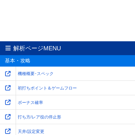
解析ページMENU
基本・攻略
機種概要･スペック
初打ちポイント＆ゲームフロー
ボーナス確率
打ち方/レア役の停止形
天井/設定変更