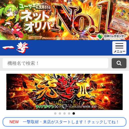
NEW
一撃取材・来店がスタートします！チェックしてね！