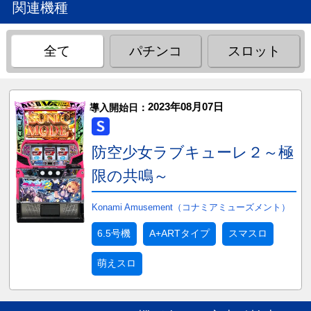
関連機種
全て
パチンコ
スロット
2023年08月07日
導入開始日：
防空少女ラブキューレ２～極
限の共鳴～
Konami Amusement（コナミアミューズメント）
6.5号機
A+ARTタイプ
スマスロ
萌えスロ