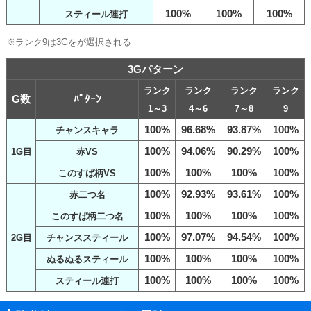
100%
100%
100%
スティール連打
※ランク9は3Gをが選択される
3Gパターン
ランク
ランク
ランク
ランク
G数
ﾊﾟﾀｰﾝ
1～3
4～6
7～8
9
100%
96.68%
93.87%
100%
チャンスキャラ
100%
94.06%
90.29%
100%
1G目
赤VS
100%
100%
100%
100%
このすば柄VS
100%
92.93%
93.61%
100%
赤二つ名
100%
100%
100%
100%
このすば柄二つ名
100%
97.07%
94.54%
100%
2G目
チャンススティール
100%
100%
100%
100%
ぬるぬるスティール
100%
100%
100%
100%
スティール連打