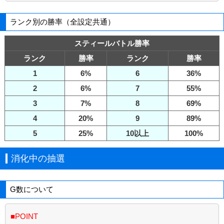
ランク別の勝率（全設定共通）
スティールバトル勝率
ランク
勝率
ランク
勝率
1
6%
6
36%
2
6%
7
55%
3
7%
8
69%
4
20%
9
89%
5
25%
10以上
100%
消化中の抽選
G数について
■POINT