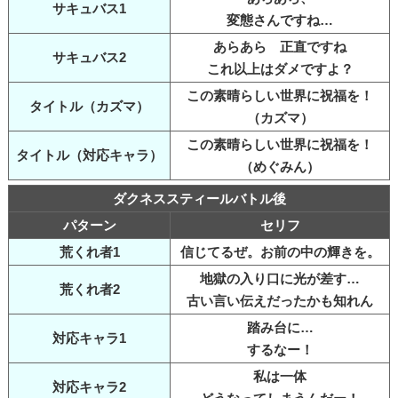
サキュバス1
変態さんですね…
あらあら 正直ですね
サキュバス2
これ以上はダメですよ？
この素晴らしい世界に祝福を！
タイトル（カズマ）
（カズマ）
この素晴らしい世界に祝福を！
タイトル（対応キャラ）
（めぐみん）
ダクネススティールバトル後
パターン
セリフ
荒くれ者1
信じてるぜ。お前の中の輝きを。
地獄の入り口に光が差す…
荒くれ者2
古い言い伝えだったかも知れん
踏み台に…
対応キャラ1
するなー！
私は一体
対応キャラ2