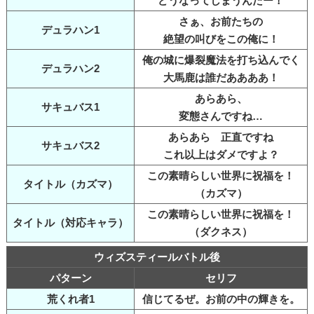
どうなってしまうんだー！
さぁ、お前たちの
デュラハン1
絶望の叫びをこの俺に！
俺の城に爆裂魔法を打ち込んでく
デュラハン2
大馬鹿は誰だああああ！
あらあら、
サキュバス1
変態さんですね…
あらあら 正直ですね
サキュバス2
これ以上はダメですよ？
この素晴らしい世界に祝福を！
タイトル（カズマ）
（カズマ）
この素晴らしい世界に祝福を！
タイトル（対応キャラ）
（ダクネス）
ウィズスティールバトル後
パターン
セリフ
荒くれ者1
信じてるぜ。お前の中の輝きを。