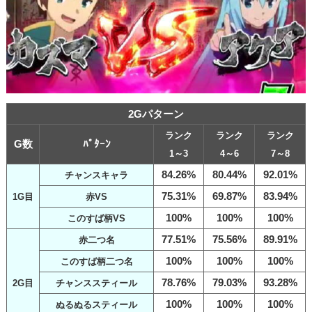
2Gパターン
ランク
ランク
ランク
G数
ﾊﾟﾀｰﾝ
1～3
4～6
7～8
84.26%
80.44%
92.01%
チャンスキャラ
75.31%
69.87%
83.94%
1G目
赤VS
100%
100%
100%
このすば柄VS
77.51%
75.56%
89.91%
赤二つ名
100%
100%
100%
このすば柄二つ名
78.76%
79.03%
93.28%
2G目
チャンススティール
100%
100%
100%
ぬるぬるスティール