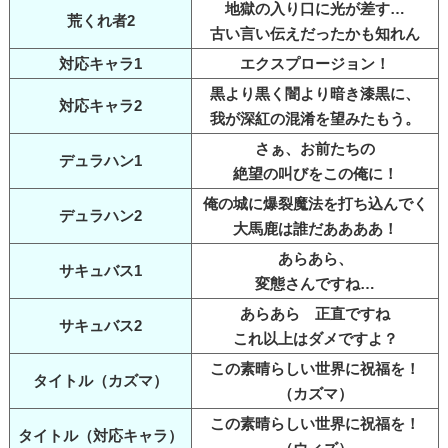
地獄の入り口に光が差す…
荒くれ者2
古い言い伝えだったかも知れん
対応キャラ1
エクスプロージョン！
黒より黒く闇より暗き漆黒に、
対応キャラ2
我が深紅の混淆を望みたもう。
さぁ、お前たちの
デュラハン1
絶望の叫びをこの俺に！
俺の城に爆裂魔法を打ち込んでく
デュラハン2
大馬鹿は誰だああああ！
あらあら、
サキュバス1
変態さんですね…
あらあら 正直ですね
サキュバス2
これ以上はダメですよ？
この素晴らしい世界に祝福を！
タイトル（カズマ）
（カズマ）
この素晴らしい世界に祝福を！
タイトル（対応キャラ）