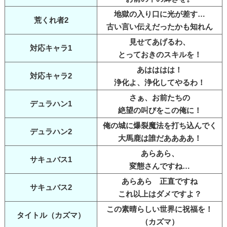
地獄の入り口に光が差す…
荒くれ者2
古い言い伝えだったかも知れん
見せてあげるわ、
対応キャラ1
とっておきのスキルを！
あはははは！
対応キャラ2
浄化よ、浄化してやるわ！
さぁ、お前たちの
デュラハン1
絶望の叫びをこの俺に！
俺の城に爆裂魔法を打ち込んでく
デュラハン2
大馬鹿は誰だああああ！
あらあら、
サキュバス1
変態さんですね…
あらあら 正直ですね
サキュバス2
これ以上はダメですよ？
この素晴らしい世界に祝福を！
タイトル（カズマ）
（カズマ）