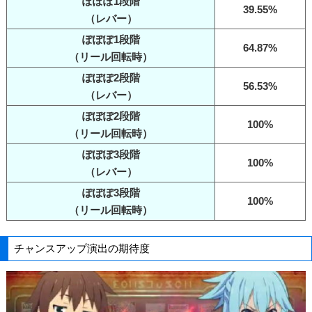
ぽぽぽ1段階
39.55%
（レバー）
ぽぽぽ1段階
64.87%
（リール回転時）
ぽぽぽ2段階
56.53%
（レバー）
ぽぽぽ2段階
100%
（リール回転時）
ぽぽぽ3段階
100%
（レバー）
ぽぽぽ3段階
100%
（リール回転時）
チャンスアップ演出の期待度