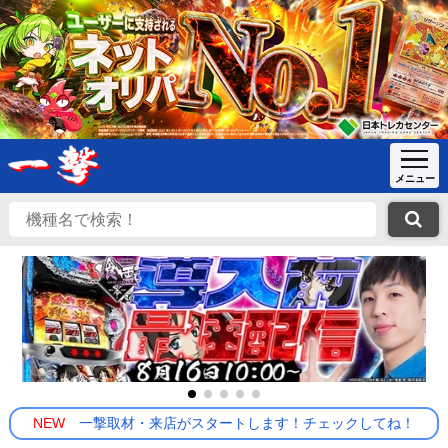
NEW
一撃取材・来店がスタートします！チェックしてね！