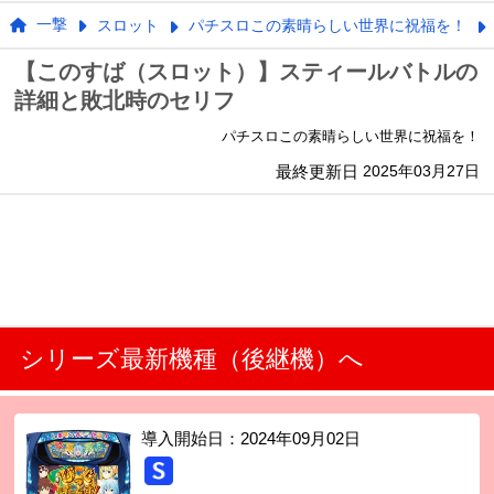
一撃
スロット
パチスロこの素晴らしい世界に祝福を！
【このすば（スロット）】スティールバトルの
詳細と敗北時のセリフ
パチスロこの素晴らしい世界に祝福を！
最終更新日
2025年03月27日
シリーズ最新機種（後継機）へ
導入開始日：
2024年09月02日