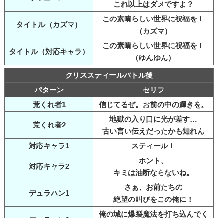
これ以上はダメですよ？
この素晴らしい世界に祝福を！
タイトル（カズマ）
（カズマ）
この素晴らしい世界に祝福を！
タイトル（対応キャラ）
（ゆんゆん）
クリススティールバトル後
パターン
セリフ
荒くれ者1
信じてるぜ。お前の中の輝きを。
地獄の入り口に光が差す…
荒くれ者2
古い言い伝えだったかも知れん
対応キャラ1
スティール！
ホント、
対応キャラ2
キミは油断ならないね。
さぁ、お前たちの
デュラハン1
絶望の叫びをこの俺に！
俺の城に爆裂魔法を打ち込んでく