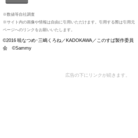
※数値等自社調査
※サイト内の画像や情報は自由に引用いただけます。引用する際は引用元
ページへのリンクをお願いいたします。
©2016 暁なつめ･三嶋くろね／KADOKAWA／このすば製作委員
会 ©Sammy
広告の下にリンクが続きます。