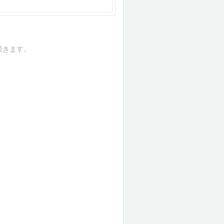
続きます。