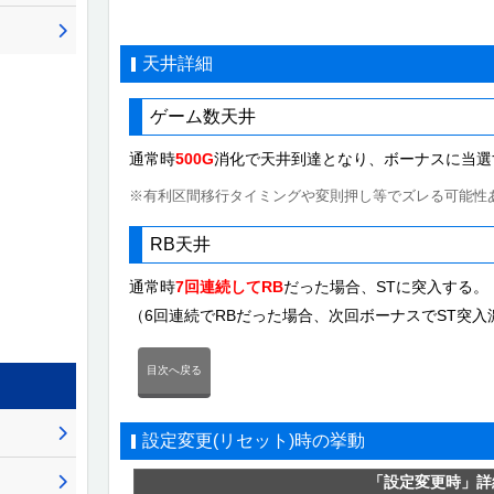
天井詳細
ゲーム数天井
通常時
500G
消化で天井到達となり、ボーナスに当選
※有利区間移行タイミングや変則押し等でズレる可能性
RB天井
通常時
7回連続してRB
だった場合、STに突入する。
（6回連続でRBだった場合、次回ボーナスでST突入
目次へ戻る
設定変更(リセット)時の挙動
「設定変更時」詳