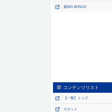
裏BIG BONUS
コンテンツリスト
【一撃】トップ
スロット