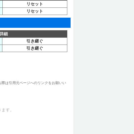
リセット
リセット
」詳細
引き継ぐ
引き継ぐ
る際は引用元ページへのリンクをお願いい
きます。