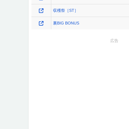
収穫祭［ST］
裏BIG BONUS
広告