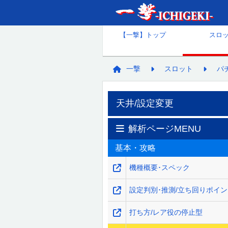
【一撃】トップ
スロ
一撃
スロット
パ
天井/設定変更
解析ページMENU
基本・攻略
機種概要･スペック
設定判別･推測/立ち回りポイ
打ち方/レア役の停止型