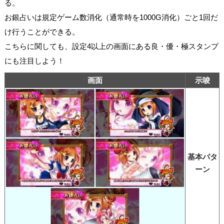
る。
お銀占いは規定ゲーム数消化（通常時を1000G消化）ごと1回だ
け行うことができる。
こちらに関しても、設定4以上の画面にある良・優・極スタンプ
にも注目しよう！
画面
示唆
基本パタ
ーン