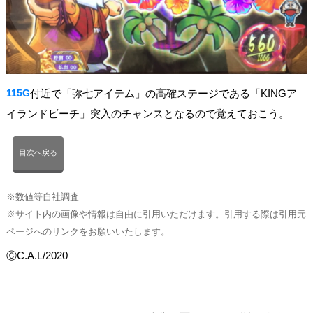
115G
付近で「弥七アイテム」の高確ステージである「KINGア
イランドビーチ」突入のチャンスとなるので覚えておこう。
目次へ戻る
※数値等自社調査
※サイト内の画像や情報は自由に引用いただけます。引用する際は引用元
ページへのリンクをお願いいたします。
ⒸC.A.L/2020