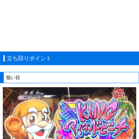
立ち回りポイント
狙い目