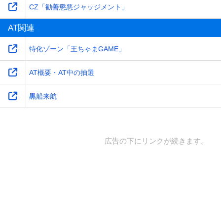
CZ「勧善懲悪ジャッジメント」
AT関連
特化ゾーン「王ちゃまGAME」
AT概要・AT中の抽選
黒船来航
広告の下にリンクが続きます。