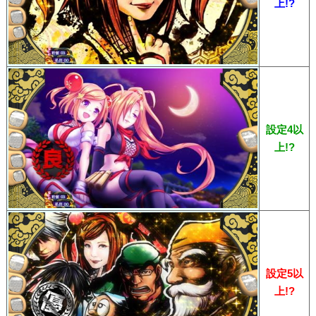
上!?
設定4以
上!?
設定5以
上!?