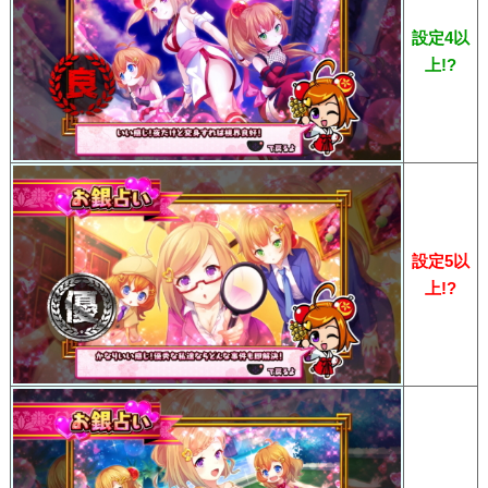
設定4以
上!?
設定5以
上!?