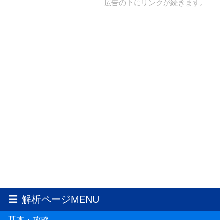
広告の下にリンクが続きます。
解析ページMENU
基本・攻略