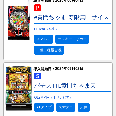
2025年08月04日
導入開始日：
e黄門ちゃま 寿限無LLサイズ
HEIWA（平和）
スマパチ
ラッキートリガー
一種二種混合機
2024年09月02日
導入開始日：
パチスロL黄門ちゃま天
OLYMPIA（オリンピア）
ATタイプ
スマスロ
天井