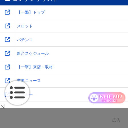
【一撃】トップ
スロット
パチンコ
新台スケジュール
【一撃】来店・取材
業界ニュース
メーカー
広告