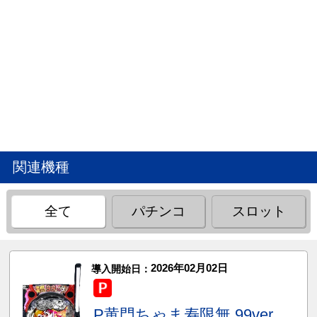
関連機種
全て
パチンコ
スロット
2026年02月02日
導入開始日：
P黄門ちゃま寿限無 99ver.