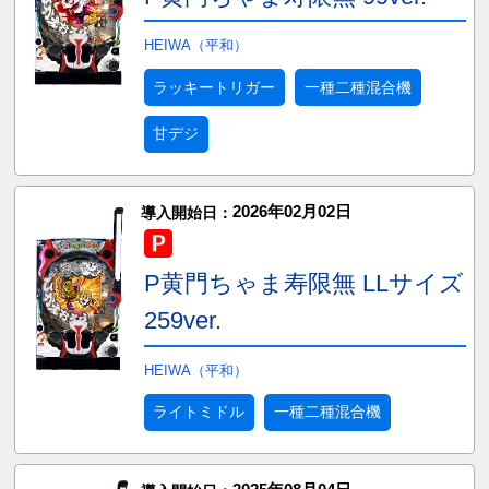
HEIWA（平和）
ラッキートリガー
一種二種混合機
甘デジ
2026年02月02日
導入開始日：
P黄門ちゃま寿限無 LLサイズ
259ver.
HEIWA（平和）
ライトミドル
一種二種混合機