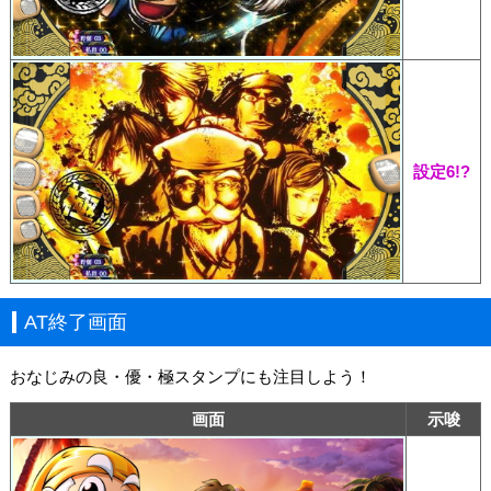
設定6!?
AT終了画面
おなじみの良・優・極スタンプにも注目しよう！
画面
示唆