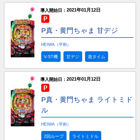
2021年01月12日
導入開始日：
P真・黄門ちゃま 甘デジ
HEIWA（平和）
V-ST機
甘デジ
遊タイム
2021年01月12日
導入開始日：
P真・黄門ちゃま ライトミド
ル
HEIWA（平和）
2回ループ
ライトミドル