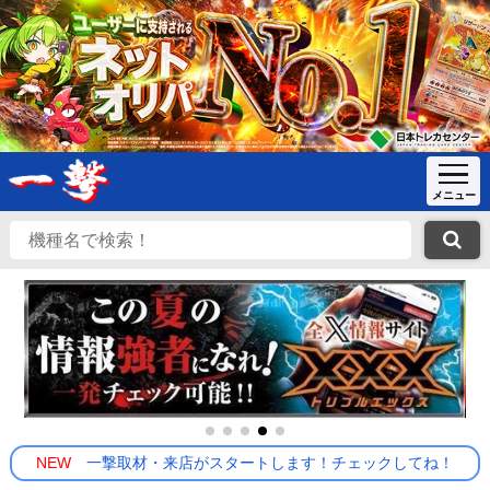
NEW
一撃取材・来店がスタートします！チェックしてね！