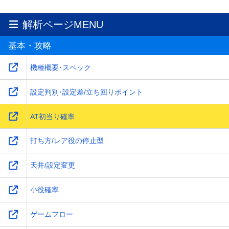
解析ページMENU
基本・攻略
機種概要･スペック
設定判別･設定差/立ち回りポイント
AT初当り確率
打ち方/レア役の停止型
天井/設定変更
小役確率
ゲームフロー