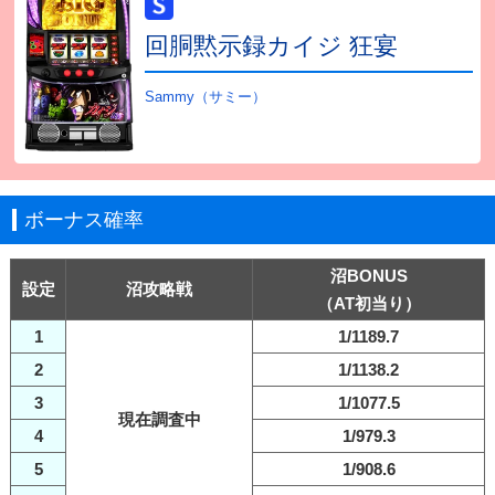
回胴黙示録カイジ 狂宴
Sammy（サミー）
ボーナス確率
沼BONUS
設定
沼攻略戦
（AT初当り）
1
1/1189.7
2
1/1138.2
3
1/1077.5
現在調査中
4
1/979.3
5
1/908.6