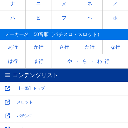
ナ
ニ
ヌ
ネ
ノ
ハ
ヒ
フ
ヘ
ホ
マ
ミ
ム
メ
モ
メーカー名 50音順（パチスロ・スロット）
ヤ
-
ユ
-
ヨ
あ行
か行
さ行
た行
な行
ラ
リ
ル
レ
ロ
は行
ま行
や・ら・わ行
コンテンツリスト
ワ
-
-
-
-
【一撃】トップ
スロット
パチンコ