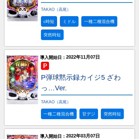
TAKAO（高尾）
c時短
ミドル
一種二種混合機
突然時短
2022年11月07日
導入開始日：
P弾球黙示録カイジ5 ざわ
っ…Ver.
TAKAO（高尾）
一種二種混合機
甘デジ
突然時短
2022年03月07日
導入開始日：