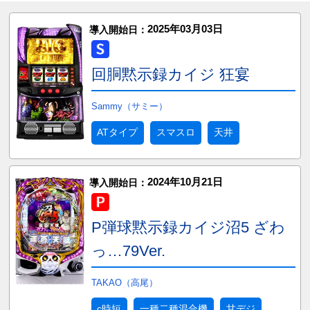
2025年03月03日
導入開始日：
回胴黙示録カイジ 狂宴
Sammy（サミー）
ATタイプ
スマスロ
天井
2024年10月21日
導入開始日：
P弾球黙示録カイジ沼5 ざわ
っ…79Ver.
TAKAO（高尾）
c時短
一種二種混合機
甘デジ