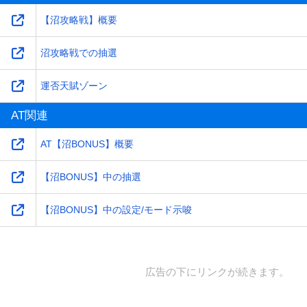
【沼攻略戦】概要
沼攻略戦での抽選
運否天賦ゾーン
AT関連
AT【沼BONUS】概要
【沼BONUS】中の抽選
【沼BONUS】中の設定/モード示唆
広告の下にリンクが続きます。