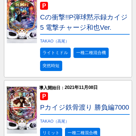
Cの衝撃!!P弾球黙示録カイジ
5 電撃チャージ和也Ver.
TAKAO（高尾）
ライトミドル
一種二種混合機
突然時短
2021年11月08日
導入開始日：
Pカイジ鉄骨渡り 勝負編7000
TAKAO（高尾）
リミット
一種二種混合機