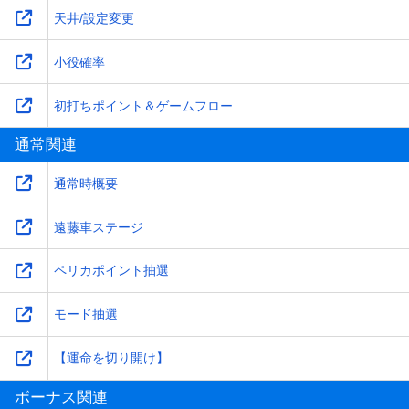
天井/設定変更
小役確率
初打ちポイント＆ゲームフロー
通常関連
通常時概要
遠藤車ステージ
ペリカポイント抽選
モード抽選
【運命を切り開け】
ボーナス関連