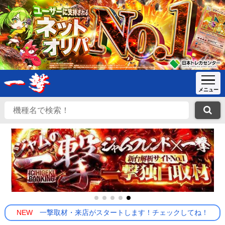
NEW
一撃取材・来店がスタートします！チェックしてね！