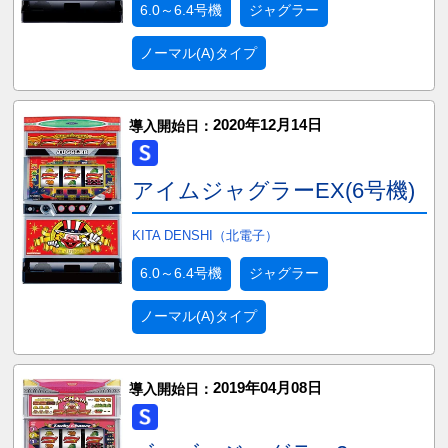
6.0～6.4号機
ジャグラー
ノーマル(A)タイプ
2020年12月14日
導入開始日：
アイムジャグラーEX(6号機)
KITA DENSHI（北電子）
6.0～6.4号機
ジャグラー
ノーマル(A)タイプ
2019年04月08日
導入開始日：