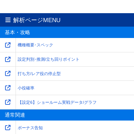
解析ページMENU
基本・攻略
機種概要･スペック
設定判別･推測/立ち回りポイント
打ち方/レア役の停止型
小役確率
【設定6】ショールーム実戦データ/グラフ
通常関連
ボーナス告知