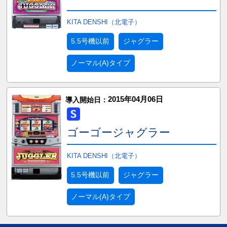
KITA DENSHI（北電子）
5.5号機以前
ジャグラー
ノーマル(A)タイプ
2015年04月06日
導入開始日：
ゴーゴージャグラー
KITA DENSHI（北電子）
5.5号機以前
ジャグラー
ノーマル(A)タイプ