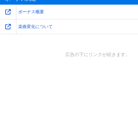
ボーナス概要
楽曲変化について
広告の下にリンクが続きます。