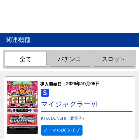
関連機種
全て
パチンコ
スロット
2026年10月05日
導入開始日：
マイジャグラーⅥ
KITA DENSHI（北電子）
ノーマル(A)タイプ