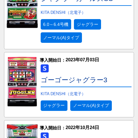
KITA DENSHI（北電子）
6.0～6.4号機
ジャグラー
ノーマル(A)タイプ
2023年07月03日
導入開始日：
ゴーゴージャグラー3
KITA DENSHI（北電子）
ジャグラー
ノーマル(A)タイプ
2022年10月24日
導入開始日：