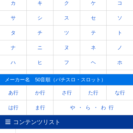
カ
キ
ク
ケ
コ
サ
シ
ス
セ
ソ
タ
チ
ツ
テ
ト
ナ
ニ
ヌ
ネ
ノ
ハ
ヒ
フ
ヘ
ホ
マ
ミ
ム
メ
モ
メーカー名 50音順（パチスロ・スロット）
ヤ
-
ユ
-
ヨ
あ行
か行
さ行
た行
な行
ラ
リ
ル
レ
ロ
は行
ま行
や・ら・わ行
コンテンツリスト
ワ
-
-
-
-