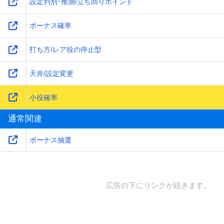
設定判別･推測/立ち回りポイント
ボーナス確率
打ち方/レア役の停止型
天井/設定変更
小役確率
通常関連
ボーナス抽選
広告の下にリンクが続きます。