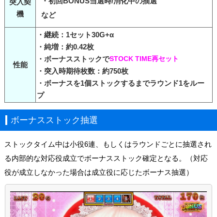
・初回BONUS当選時/消化中の抽選
突入契
機
など
・継続：1セット30G+α
・純増：約0.42枚
・ボーナスストックで
STOCK TIME再セット
性能
・突入時期待枚数：約750枚
・ボーナスを1個ストックするまでラウンド1をルー
プ
ボーナスストック抽選
ストックタイム中は小役6連、もしくはラウンドごとに抽選され
る内部的な対応役成立でボーナスストック確定となる。（対応
役が成立しなかった場合は成立役に応じたボーナス抽選）