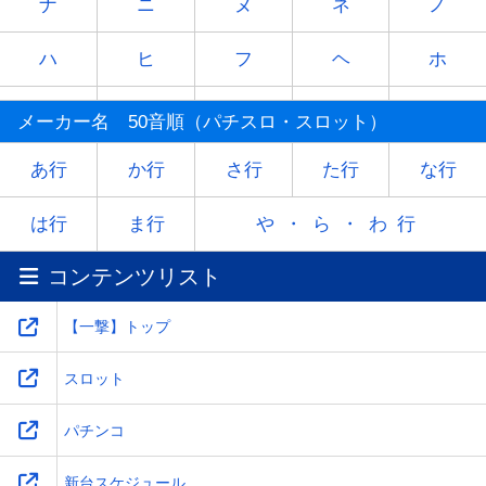
ナ
ニ
ヌ
ネ
ノ
ハ
ヒ
フ
ヘ
ホ
マ
ミ
ム
メ
モ
メーカー名 50音順（パチスロ・スロット）
ヤ
-
ユ
-
ヨ
あ行
か行
さ行
た行
な行
ラ
リ
ル
レ
ロ
は行
ま行
や・ら・わ行
コンテンツリスト
ワ
-
-
-
-
【一撃】トップ
スロット
パチンコ
新台スケジュール