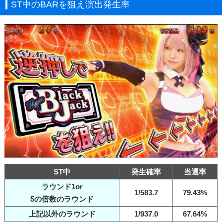
ST中のBARを狙え演出発生率
ST中
発生確率
当選率
ラウンド1or
1/583.7
79.43%
5の倍数のラウンド
上記以外のラウンド
1/937.0
67.64%