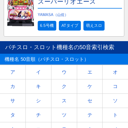
スーパーリオエース
YAMASA（山佐）
6.5号機
ATタイプ
萌えスロ
パチスロ・スロット機種名の50音索引検索
機種名 50音順（パチスロ・スロット）
ア
イ
ウ
エ
オ
カ
キ
ク
ケ
コ
サ
シ
ス
セ
ソ
タ
チ
ツ
テ
ト