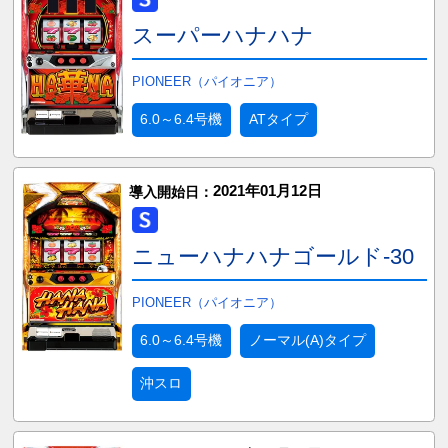
スーパーハナハナ
PIONEER（パイオニア）
6.0～6.4号機
ATタイプ
2021年01月12日
導入開始日：
ニューハナハナゴールド-30
PIONEER（パイオニア）
6.0～6.4号機
ノーマル(A)タイプ
沖スロ