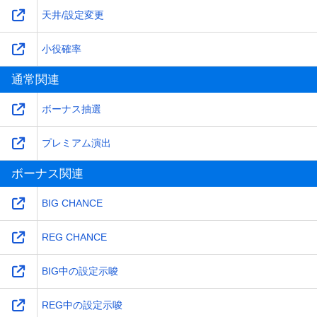
天井/設定変更
小役確率
通常関連
ボーナス抽選
プレミアム演出
ボーナス関連
BIG CHANCE
REG CHANCE
BIG中の設定示唆
REG中の設定示唆