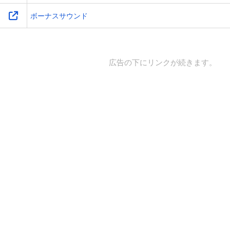
ボーナスサウンド
広告の下にリンクが続きます。