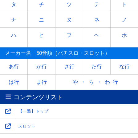
タ
チ
ツ
テ
ト
ナ
ニ
ヌ
ネ
ノ
ハ
ヒ
フ
ヘ
ホ
マ
ミ
ム
メ
モ
メーカー名 50音順（パチスロ・スロット）
ヤ
-
ユ
-
ヨ
あ行
か行
さ行
た行
な行
ラ
リ
ル
レ
ロ
は行
ま行
や・ら・わ行
コンテンツリスト
ワ
-
-
-
-
【一撃】トップ
スロット