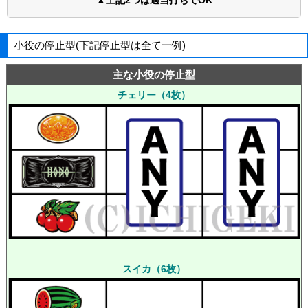
小役の停止型(下記停止型は全て一例)
主な小役の停止型
チェリー（4枚）
スイカ（6枚）