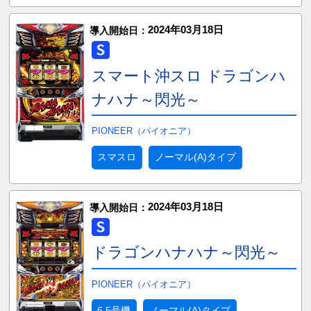
2024年03月18日
導入開始日：
スマート沖スロ ドラゴンハ
ナハナ～閃光～
PIONEER（パイオニア）
スマスロ
ノーマル(A)タイプ
2024年03月18日
導入開始日：
ドラゴンハナハナ～閃光～
PIONEER（パイオニア）
6.5号機
ノーマル(A)タイプ