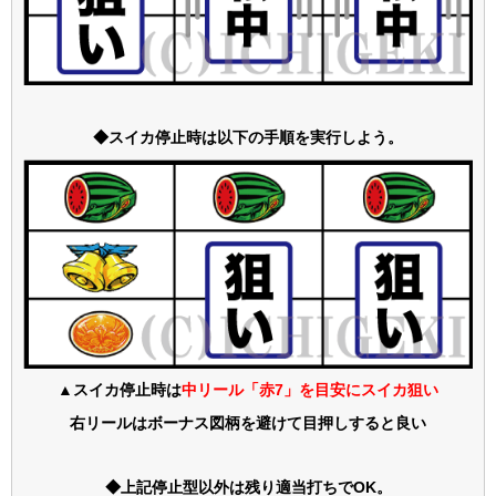
◆スイカ停止時は以下の手順を実行しよう。
▲スイカ停止時は
中リール「赤7」を目安にスイカ狙い
右リールはボーナス図柄を避けて目押しすると良い
◆上記停止型以外は残り適当打ちでOK。