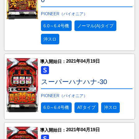
PIONEER（パイオニア）
6.0～6.4号機
ノーマル(A)タイプ
沖スロ
2021年04月19日
導入開始日：
スーパーハナハナ-30
PIONEER（パイオニア）
6.0～6.4号機
ATタイプ
沖スロ
2021年04月19日
導入開始日：