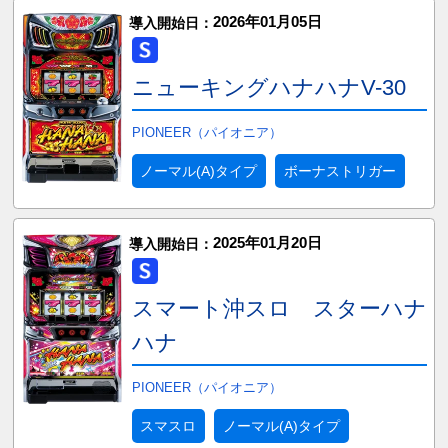
2026年01月05日
導入開始日：
ニューキングハナハナV-30
PIONEER（パイオニア）
ノーマル(A)タイプ
ボーナストリガー
2025年01月20日
導入開始日：
スマート沖スロ スターハナ
ハナ
PIONEER（パイオニア）
スマスロ
ノーマル(A)タイプ