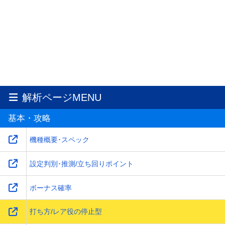
解析ページMENU
基本・攻略
機種概要･スペック
設定判別･推測/立ち回りポイント
ボーナス確率
打ち方/レア役の停止型