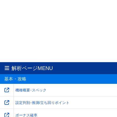
解析ページMENU
基本・攻略
機種概要･スペック
設定判別･推測/立ち回りポイント
ボーナス確率