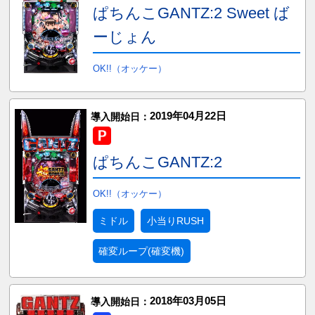
ぱちんこGANTZ:2 Sweet ば
ーじょん
OK!!（オッケー）
2019年04月22日
導入開始日：
ぱちんこGANTZ:2
OK!!（オッケー）
ミドル
小当りRUSH
確変ループ(確変機)
2018年03月05日
導入開始日：