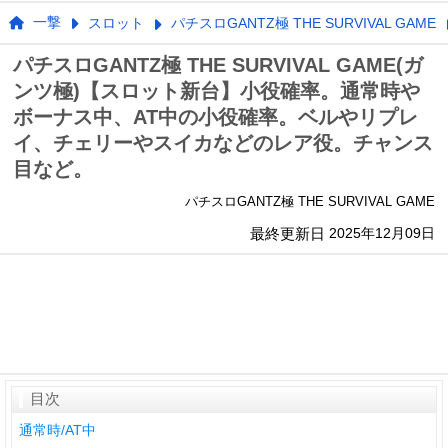
一撃
スロット
パチスロGANTZ極 THE SURVIVAL GAME
パチスロGANTZ極 THE SURVIVAL GAME(ガ
ンツ極)【スロット新台】小役確率。通常時や
ボーナス中、AT中の小役確率。ベルやリプレ
イ、チェリーやスイカなどのレア役。チャンス
目など。
パチスロGANTZ極 THE SURVIVAL GAME
最終更新日
2025年12月09日
目次
通常時/AT中