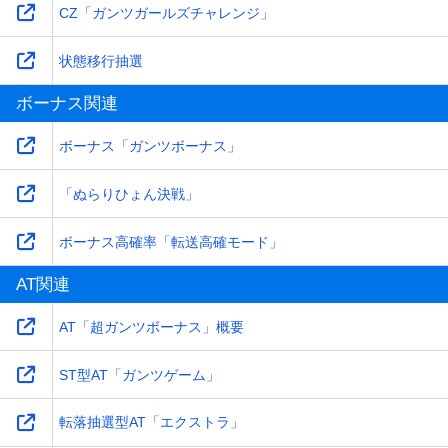
CZ「ガンツガールズチャレンジ」
状態移行抽選
ボーナス関連
ボーナス「ガンツボーナス」
「ぬらりひょん決戦」
ボーナス高確率「転送高確モード」
AT関連
AT「超ガンツボーナス」概要
ST型AT「ガンツゲーム」
転落抽選型AT「エクストラ」