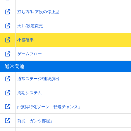
打ち方/レア役の停止型
天井/設定変更
小役確率
ゲームフロー
通常関連
通常ステージ/連続演出
周期システム
pt獲得特化ゾーン「転送チャンス」
前兆「ガンツ部屋」