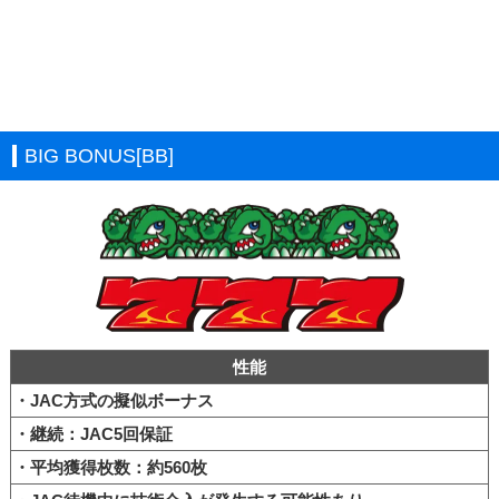
BIG BONUS[BB]
性能
・JAC方式の擬似ボーナス
・継続：JAC5回保証
・平均獲得枚数：約560枚