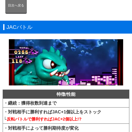
目次へ戻る
JACバトル
特徴/性能
・継続：獲得枚数到達まで
・対戦相手に勝利すればJAC+1個以上をストック
└
反転バトルで勝利すればJAC+2個以上!?
・対戦相手によって勝利期待度が変化