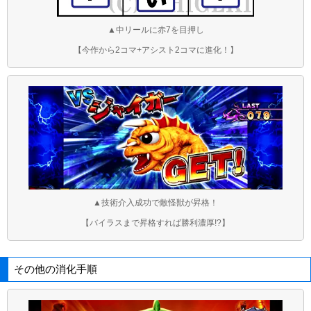
▲中リールに赤7を目押し
【今作から2コマ+アシスト2コマに進化！】
▲技術介入成功で敵怪獣が昇格！
【バイラスまで昇格すれば勝利濃厚!?】
その他の消化手順