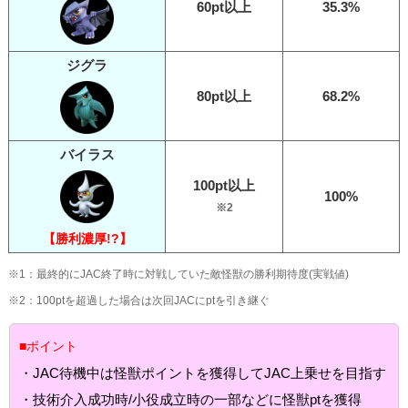
60pt以上
35.3%
ジグラ
80pt以上
68.2%
バイラス
100pt以上
100%
※2
【勝利濃厚!?】
※1：最終的にJAC終了時に対戦していた敵怪獣の勝利期待度(実戦値)
※2：100ptを超過した場合は次回JACにptを引き継ぐ
■ポイント
・JAC待機中は怪獣ポイントを獲得してJAC上乗せを目指す
・技術介入成功時/小役成立時の一部などに怪獣ptを獲得