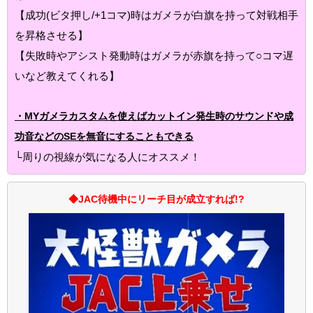
【成功(ビタ押し/+1コマ)時はガメラが白旗を持って対戦相手
を昇格させる】
【失敗時やアシスト発動時はガメラが赤旗を持って○コマ遅
いなど教えてくれる】
・MYガメラカスタムを使えばカットイン発生時のサウンドや成
功音などのSEを無音にすることもできる
└周りの視線が気になる人にオススメ！
◆JAC待機中にリーチ目が成立すれば!?