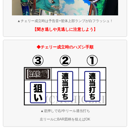
▲チェリー成立時は予告音+筐体上部ランプが白フラッシュ！
【聞き逃しや見逃しに注意しよう】
◆チェリー成立時のハズシ手順
▲逆押しで右/中リール適当打ち
左リールにBAR図柄を狙えばOK