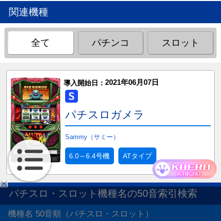
関連機種
全て
パチンコ
スロット
2021年06月07日
導入開始日：
パチスロガメラ
Sammy（サミー）
6.0～6.4号機
ATタイプ
パチスロ・スロット機種名の50音索引検索
機種名 50音順（パチスロ・スロット）