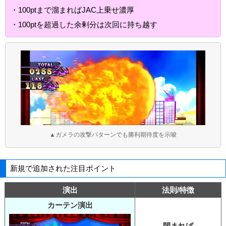
・100ptまで溜まればJAC上乗せ濃厚
・100ptを超過した余剰分は次回に持ち越す
▲ガメラの攻撃パターンでも勝利期待度を示唆
新規で追加された注目ポイント
演出
法則/特徴
カーテン演出
閉まれば