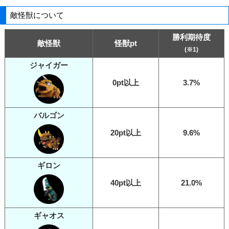
敵怪獣について
勝利期待度
敵怪獣
怪獣pt
(※1)
ジャイガー
0pt以上
3.7%
バルゴン
20pt以上
9.6%
ギロン
40pt以上
21.0%
ギャオス