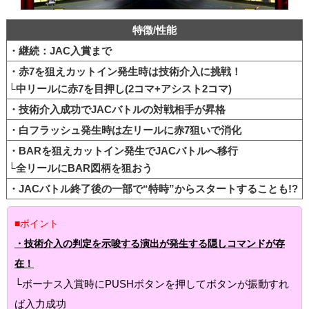
特徴/性能
・継続：JAC入賞まで
・赤7を狙えカットイン発生時は技術介入に挑戦！
└中リールに赤7を目押し(2コマ+アシスト2コマ)
・技術介入成功でJACバトルの対戦相手が昇格
・白フラッシュ発生時は左リールに赤7狙いで消化
・BARを狙えカットイン発生でJACバトルへ移行
└全リールにBAR図柄を狙おう
・JACバトル終了後の一部で“特時”からスタートすることも!?
■ポイント
・技術介入の判定を示唆する演出が発生する隠しコマンドが存
在！
└ボーナス入賞時にPUSHボタンを押してボタンが振動すれ
ば入力成功