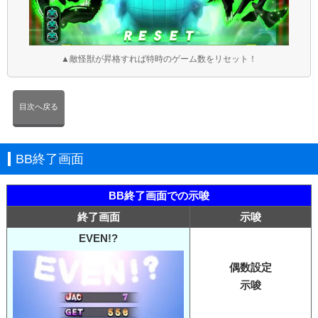
▲敵怪獣が昇格すれば特時のゲーム数をリセット！
目次へ戻る
BB終了画面
BB終了画面での示唆
終了画面
示唆
EVEN!?
偶数設定
示唆