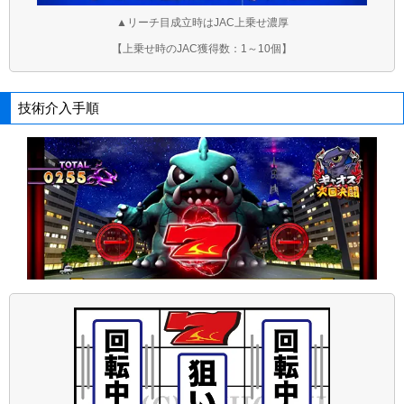
▲リーチ目成立時はJAC上乗せ濃厚
【上乗せ時のJAC獲得数：1～10個】
技術介入手順