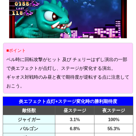
■ポイント
ベル時に回転攻撃がヒット 及び チェリーはずし演出の一部
で炎エフェクトが点灯し、ステージが変化する演出。
ギャオス対戦時のみ昼と夜で期待度が逆転する点に注意して
おこう。
炎エフェクト点灯+ステージ変化時の勝利期待度
敵怪獣
昼ステージ
夜ステージ
ジャイガー
3.1%
100%
バルゴン
6.8%
55.3%