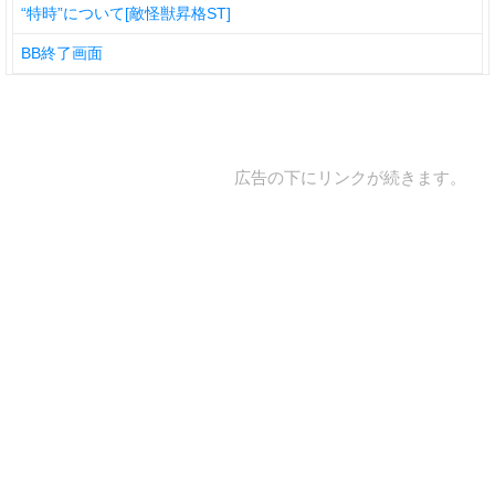
“特時”について[敵怪獣昇格ST]
BB終了画面
広告の下にリンクが続きます。