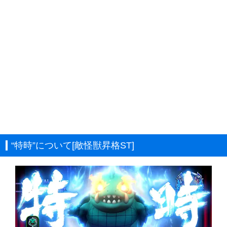
“特時”について[敵怪獣昇格ST]