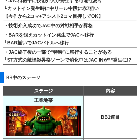
・JAC待機中に技術介入が発生する可能性あり
└カットイン発生時に中リール中段に赤7狙い
【今作から2コマ+アシスト2コマ目押しでOK】
・技術介入成功でJAC中の対戦相手が昇格
・BARを狙えカットイン発生でJACへ移行
└BAR揃いでJACバトルへ移行
・JAC終了後の一部で“特時”に移行することがある
└ST方式の敵怪獣昇格ゾーンで消化中はJAC INが非発生に!?
BB中のステージ
ステージ
内容
工業地帯
BB1連目