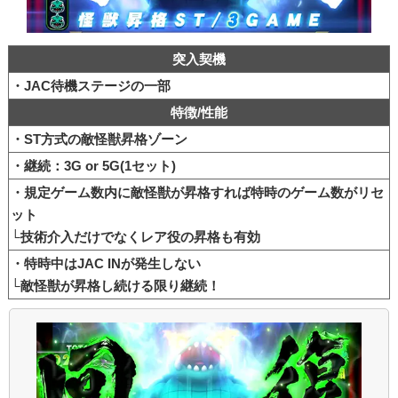
突入契機
・JAC待機ステージの一部
特徴/性能
・ST方式の敵怪獣昇格ゾーン
・継続：3G or 5G(1セット)
・規定ゲーム数内に敵怪獣が昇格すれば特時のゲーム数がリセ
ット
└技術介入だけでなくレア役の昇格も有効
・特時中はJAC INが発生しない
└敵怪獣が昇格し続ける限り継続！