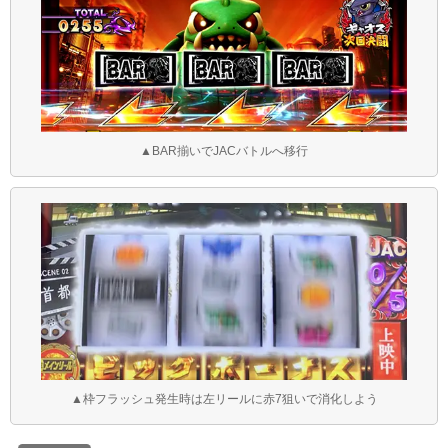
▲BAR揃いでJACバトルへ移行
▲枠フラッシュ発生時は左リールに赤7狙いで消化しよう