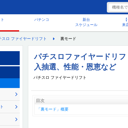
ット
パチンコ
新台
【
スケジュール
来
チスロ ファイヤードリフト
裏モード
パチスロファイヤードリフ
入抽選、性能・恩恵など
パチスロ ファイヤードリフト
目次
ント
「裏モード」概要