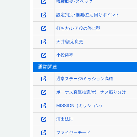
機種概要･スペック
設定判別･推測/立ち回りポイント
打ち方/レア役の停止型
天井/設定変更
小役確率
通常関連
通常ステージ/ミッション高確
ボーナス直撃抽選/ボーナス振り分け
MISSION（ミッション）
演出法則
ファイヤーモード