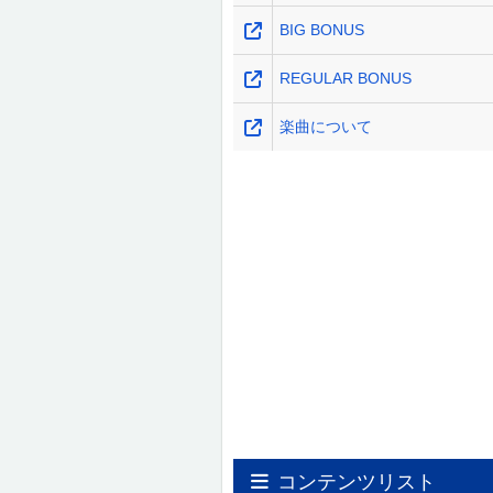
BIG BONUS
REGULAR BONUS
楽曲について
コンテンツリスト