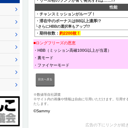
・リール右のランプが青く発光すれば……!?
性能
・チャンスミッションがループ！
・滞在中のボーナスはBB以上濃厚!?
└さらにHBBの選択率もアップ!?
・期待枚数：
約2200枚！
■ロングフリーズの恩恵
・HBB（ミッション高確100G以上が当選）
・裏モード
・ファイヤーモード
目次へ戻る
※数値等自社調査
※サイト内の画像や情報は自由に引用いただけます。引用す
たします。
©Sammy
広告の下にリンクが続