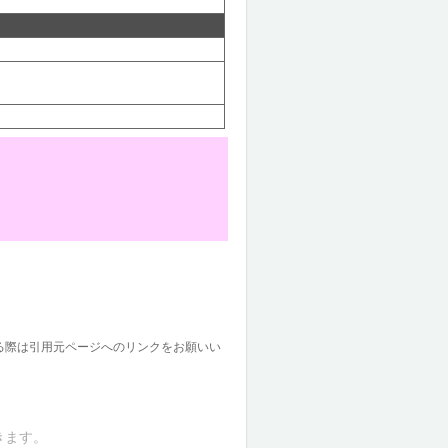
る際は引用元ページへのリンクをお願いい
きます。