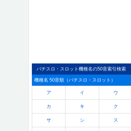
パチスロ・スロット機種名の50音索引検索
機種名 50音順（パチスロ・スロット）
ア
イ
ウ
カ
キ
ク
サ
シ
ス