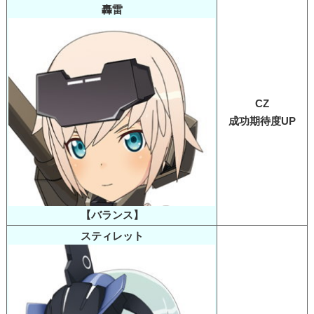
轟雷
CZ
成功期待度UP
【バランス】
スティレット