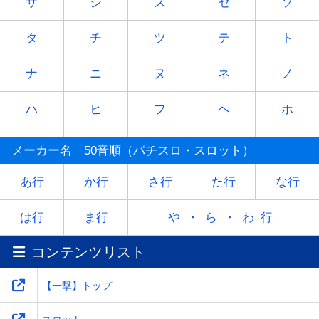
サ
シ
ス
セ
ソ
タ
チ
ツ
テ
ト
ナ
ニ
ヌ
ネ
ノ
ハ
ヒ
フ
ヘ
ホ
マ
ミ
ム
メ
モ
メーカー名 50音順（パチスロ・スロット）
ヤ
-
ユ
-
ヨ
あ行
か行
さ行
た行
な行
ラ
リ
ル
レ
ロ
は行
ま行
や・ら・わ行
コンテンツリスト
ワ
-
-
-
-
【一撃】トップ