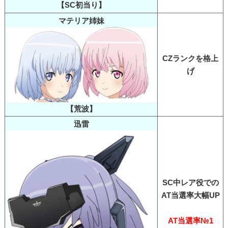
【SC初当り】
マテリア姉妹
CZランクを格上
げ
【荒波】
迅雷
SC中レア役での
AT当選率大幅UP
AT当選率№1