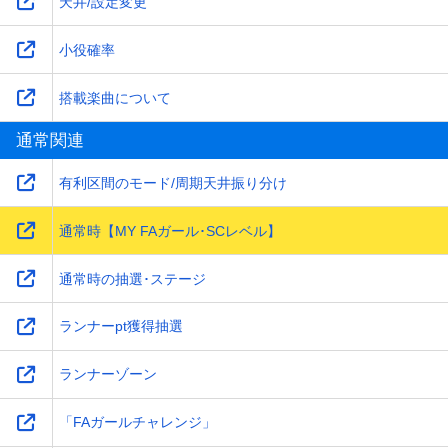
天井/設定変更
小役確率
搭載楽曲について
通常関連
有利区間のモード/周期天井振り分け
通常時【MY FAガール･SCレベル】
通常時の抽選･ステージ
ランナーpt獲得抽選
ランナーゾーン
「FAガールチャレンジ」