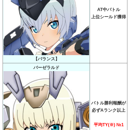
AT中バトル
上位シールド獲得
【バランス】
バーゼラルド
バトル勝利報酬が
必ずAランク以上
平均TY(※) №1