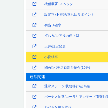
機種概要･スペック
設定判別･推測/立ち回りポイント
初当り確率
打ち方/レア役の停止型
天井/設定変更
小役確率
MiAのパチスロ新台紹介(10分)
通常関連
通常ステージ/状態移行/超高確
ボーナス抽選/コーラリアンモード直撃抽
ねだるな勝ち取れ