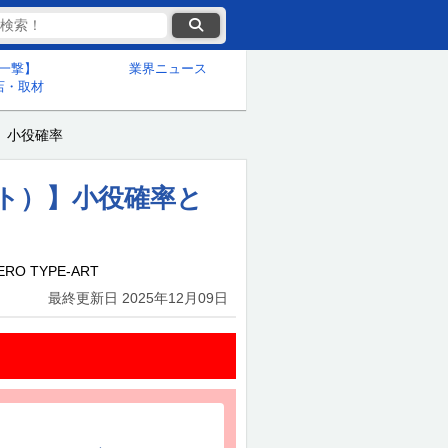
一撃】
業界ニュース
店・取材
小役確率
ト）】小役確率と
O TYPE-ART
最終更新日
2025年12月09日