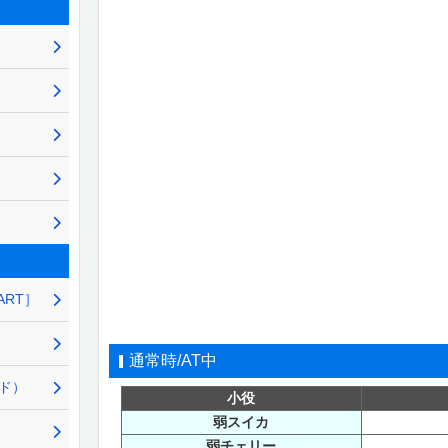
RT］
通常時/AT中
ード）
小役
弱スイカ
弱チェリー