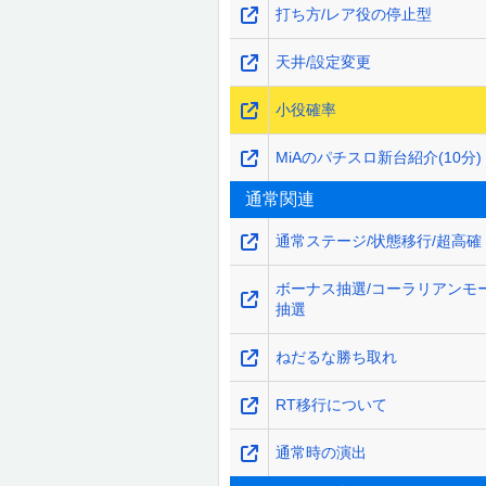
打ち方/レア役の停止型
天井/設定変更
小役確率
MiAのパチスロ新台紹介(10分)
通常関連
通常ステージ/状態移行/超高確
ボーナス抽選/コーラリアンモ
抽選
ねだるな勝ち取れ
RT移行について
通常時の演出