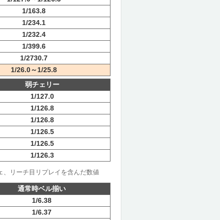
1/163.8
1/234.1
1/232.4
1/399.6
1/2730.7
1/26.0～1/25.8
弱チェリー
1/127.0
1/126.8
1/126.8
1/126.5
1/126.5
1/126.3
ェ、リーチ目リプレイを含んだ数値
通常時ベル揃い
1/6.38
1/6.37