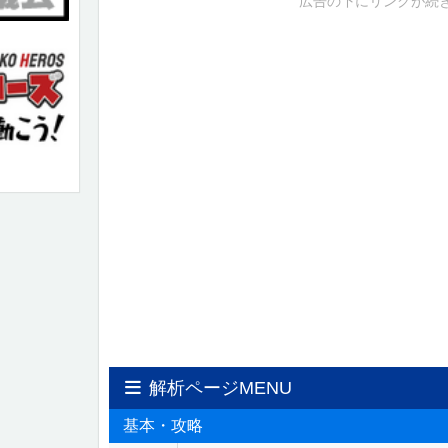
広告の下にリンクが続
解析ページMENU
基本・攻略