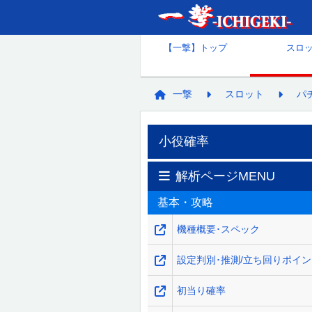
【一撃】トップ
スロ
一撃
スロット
パチ
小役確率
解析ページMENU
基本・攻略
機種概要･スペック
設定判別･推測/立ち回りポイ
初当り確率