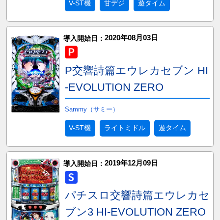
V-ST機
甘デジ
遊タイム
2020年08月03日
導入開始日：
P交響詩篇エウレカセブン HI
-EVOLUTION ZERO
Sammy（サミー）
V-ST機
ライトミドル
遊タイム
2019年12月09日
導入開始日：
パチスロ交響詩篇エウレカセ
ブン3 HI-EVOLUTION ZERO