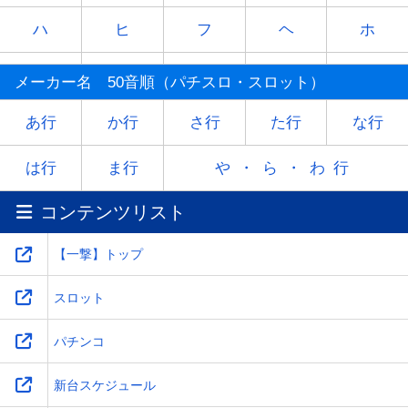
ハ
ヒ
フ
ヘ
ホ
マ
ミ
ム
メ
モ
メーカー名 50音順（パチスロ・スロット）
ヤ
-
ユ
-
ヨ
あ行
か行
さ行
た行
な行
ラ
リ
ル
レ
ロ
は行
ま行
や・ら・わ行
コンテンツリスト
ワ
-
-
-
-
【一撃】トップ
スロット
パチンコ
新台スケジュール