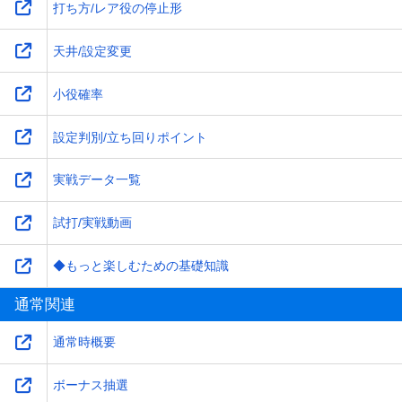
打ち方/レア役の停止形
天井/設定変更
小役確率
設定判別/立ち回りポイント
実戦データ一覧
試打/実戦動画
◆もっと楽しむための基礎知識
通常関連
通常時概要
ボーナス抽選