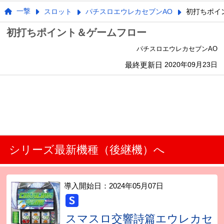
一撃
スロット
パチスロエウレカセブンAO
初打ちポイ
初打ちポイント＆ゲームフロー
パチスロエウレカセブンAO
最終更新日
2020年09月23日
シリーズ最新機種（後継機）へ
導入開始日：
2024年05月07日
スマスロ交響詩篇エウレカセ