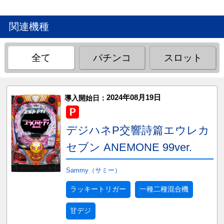
関連機種
全て
パチンコ
スロット
2024年08月19日
導入開始日：
デジハネP交響詩篇エウレカ
セブン ANEMONE 99ver.
Sammy（サミー）
ラッキートリガー
一種二種混合機
甘デジ