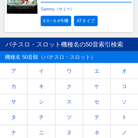
Sammy（サミー）
6.0～6.4号機
ATタイプ
パチスロ・スロット機種名の50音索引検索
機種名 50音順（パチスロ・スロット）
ア
イ
ウ
エ
オ
カ
キ
ク
ケ
コ
サ
シ
ス
セ
ソ
タ
チ
ツ
テ
ト
ナ
ニ
ヌ
ネ
ノ