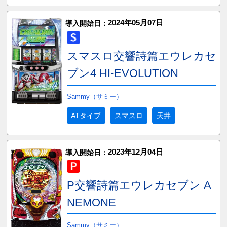
2024年05月07日
導入開始日：
スマスロ交響詩篇エウレカセ
ブン4 HI-EVOLUTION
Sammy（サミー）
ATタイプ
スマスロ
天井
2023年12月04日
導入開始日：
P交響詩篇エウレカセブン A
NEMONE
Sammy（サミー）