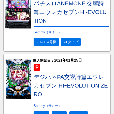
パチスロANEMONE 交響詩
篇エウレカセブンHI-EVOLU
TION
Sammy（サミー）
6.0～6.4号機
ATタイプ
2021年01月25日
導入開始日：
デジハネPA交響詩篇エウレ
カセブン HIｰEVOLUTION ZE
RO
Sammy（サミー）