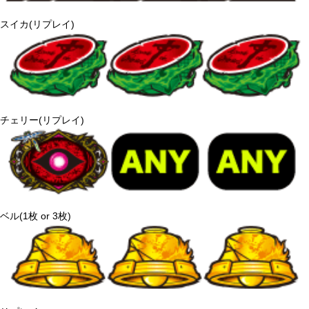
スイカ(リプレイ)
チェリー(リプレイ)
ベル(1枚 or 3枚)