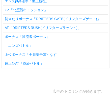
エンズpt高確率「黒王親征」
CZ「北壁脱出ミッション」
初当たりボーナス「DRIFTERS GATE(ドリフターズゲート)」
AT「DRIFTERS RUSH(ドリフターズラッシュ)」
ボーナス「漂流者ボーナス」
「エンズバトル」
上位ボーナス「全員集合ぼ～なす」
最上位AT「義経バトル」
広告の下にリンクが続きます。