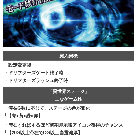
突入契機
・設定変更後
・ドリフターズゲート終了時
・ドリフターズラッシュ終了時
「異世界ステージ」
主なゲーム性
・滞在G数に応じて、ステージの色が変化
└【青<黄<緑<赤】
・滞在すればするほど初期扉示唆アイコン獲得のチャンス
└【20G以上滞在でDG以上当選濃厚】