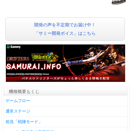
開発の声を不定期でお届け中！
「サミー開発ボイス」はこちら
機種概要もくじ
ゲームフロー
通常ステージ
前兆「戦陣モード」