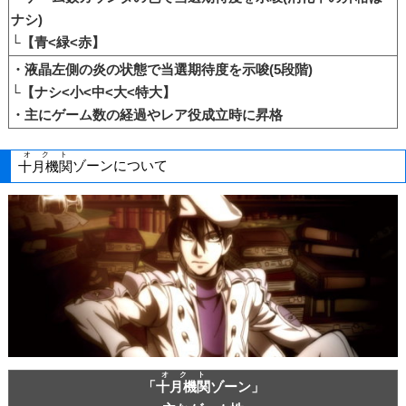
ナシ)
└【青<緑<赤】
・液晶左側の炎の状態で当選期待度を示唆(5段階)
└【ナシ<小<中<大<特大】
・主にゲーム数の経過やレア役成立時に昇格
オクト
ゾーンについて
十月機関
オクト
「
十月機関
ゾーン」