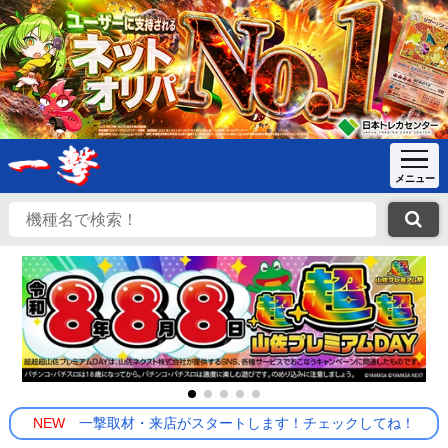
NEW
一撃取材・来店がスタートします！チェックしてね！