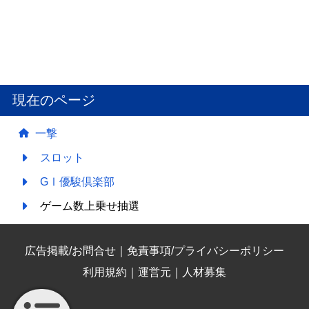
現在のページ
一撃
スロット
GⅠ優駿倶楽部
ゲーム数上乗せ抽選
広告掲載/お問合せ
｜
免責事項/プライバシーポリシー
利用規約
｜
運営元
｜
人材募集