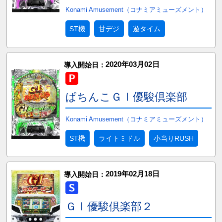
Konami Amusement（コナミアミューズメント）
ST機
甘デジ
遊タイム
2020年03月02日
導入開始日：
ぱちんこＧⅠ優駿倶楽部
Konami Amusement（コナミアミューズメント）
ST機
ライトミドル
小当りRUSH
2019年02月18日
導入開始日：
ＧⅠ優駿倶楽部２