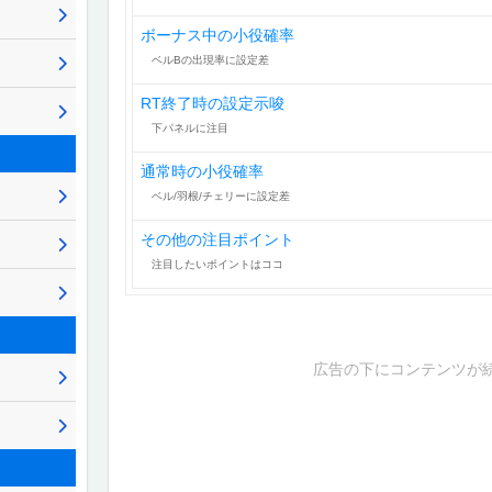
ボーナス中の小役確率
ベルBの出現率に設定差
RT終了時の設定示唆
下パネルに注目
通常時の小役確率
ベル/羽根/チェリーに設定差
その他の注目ポイント
注目したいポイントはココ
広告の下にコンテンツが