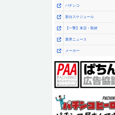
パチンコ
新台スケジュール
【一撃】来店・取材
業界ニュース
メーカー