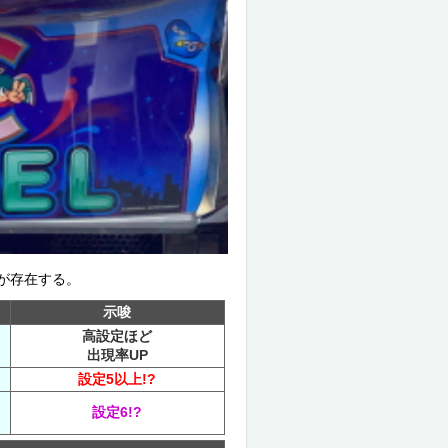
が存在する。
示唆
高設定ほど
出現率UP
設定5以上!?
設定6!?