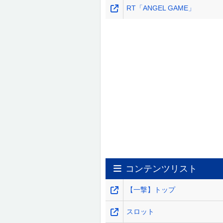
RT「ANGEL GAME」
コンテンツリスト
【一撃】トップ
スロット