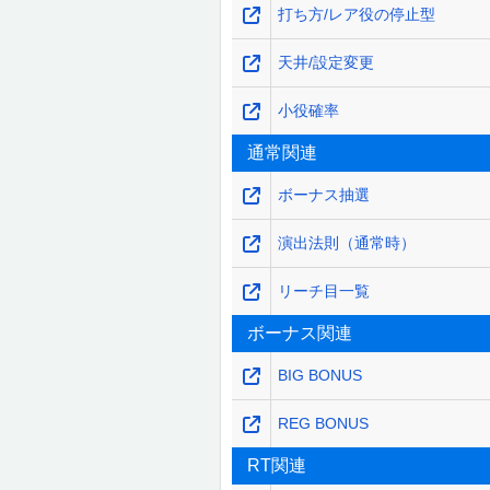
打ち方/レア役の停止型
天井/設定変更
小役確率
通常関連
ボーナス抽選
演出法則（通常時）
リーチ目一覧
ボーナス関連
BIG BONUS
REG BONUS
RT関連