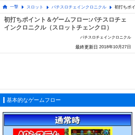
一撃
スロット
パチスロチェインクロニクル
初打ちポ
初打ちポイント＆ゲームフロー:パチスロチェ
インクロニクル（スロットチェンクロ）
パチスロチェインクロニクル
最終更新日
2018年10月27日
基本的なゲームフロー