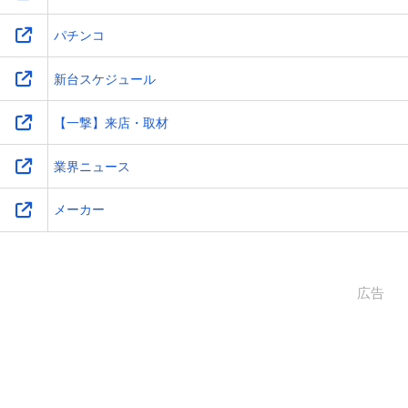
パチンコ
新台スケジュール
【一撃】来店・取材
業界ニュース
メーカー
広告