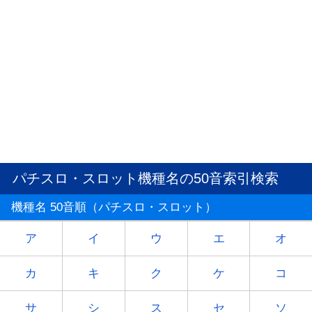
パチスロ・スロット機種名の50音索引検索
機種名 50音順（パチスロ・スロット）
ア
イ
ウ
エ
オ
カ
キ
ク
ケ
コ
サ
シ
ス
セ
ソ