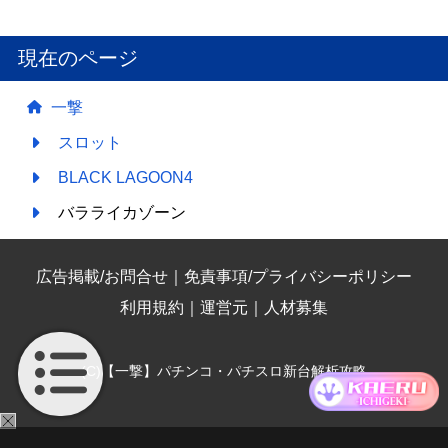
現在のページ
一撃
スロット
BLACK LAGOON4
バラライカゾーン
広告掲載/お問合せ
｜
免責事項/プライバシーポリシー
利用規約
｜
運営元
｜
人材募集
(C)【一撃】パチンコ・パチスロ新台解析攻略