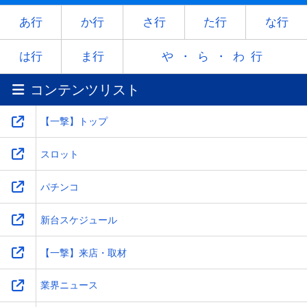
ヤ
-
ユ
-
ヨ
あ行
か行
さ行
た行
な行
ラ
リ
ル
レ
ロ
は行
ま行
や・ら・わ行
コンテンツリスト
ワ
-
-
-
-
【一撃】トップ
スロット
パチンコ
新台スケジュール
【一撃】来店・取材
業界ニュース