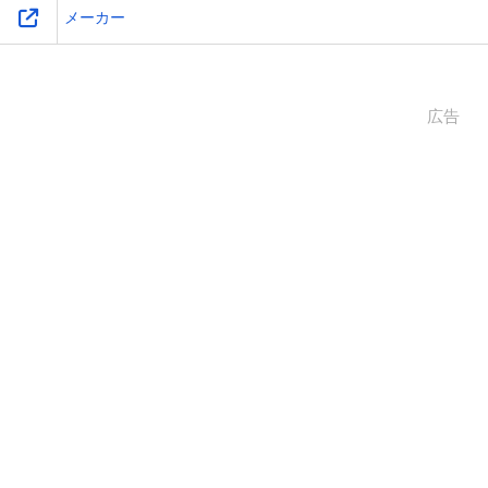
メーカー
広告