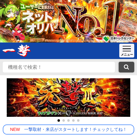
NEW
一撃取材・来店がスタートします！チェックしてね！