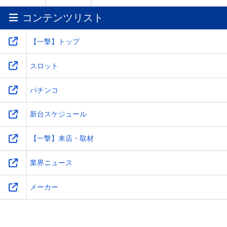
コンテンツリスト
ワ
-
-
-
-
【一撃】トップ
スロット
パチンコ
新台スケジュール
【一撃】来店・取材
業界ニュース
メーカー