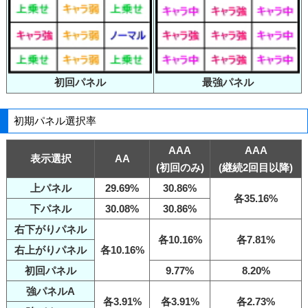
初回パネル
最強パネル
初期パネル選択率
AAA
AAA
表示選択
AA
(初回のみ)
(継続2回目以降)
上パネル
29.69%
30.86%
各35.16%
下パネル
30.08%
30.86%
右下がりパネル
各10.16%
各7.81%
右上がりパネル
各10.16%
初回パネル
9.77%
8.20%
強パネルA
各3.91%
各3.91%
各2.73%