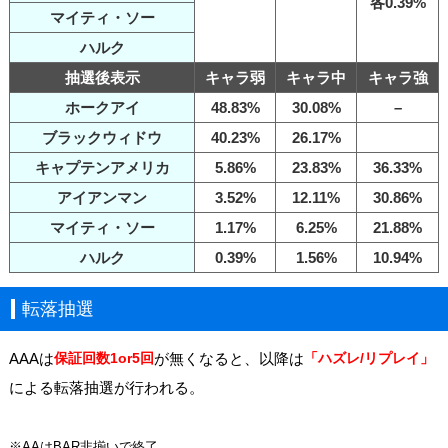
各0.39%
マイティ・ソー
ハルク
抽選後表示
キャラ弱
キャラ中
キャラ強
ホークアイ
48.83%
30.08%
–
ブラックウィドウ
40.23%
26.17%
キャプテンアメリカ
5.86%
23.83%
36.33%
アイアンマン
3.52%
12.11%
30.86%
マイティ・ソー
1.17%
6.25%
21.88%
ハルク
0.39%
1.56%
10.94%
転落抽選
AAAは
保証回数1or5回
が無くなると、以降は
「ハズレ/リプレイ」
による転落抽選が行われる。
※AAはBAR非揃いで終了