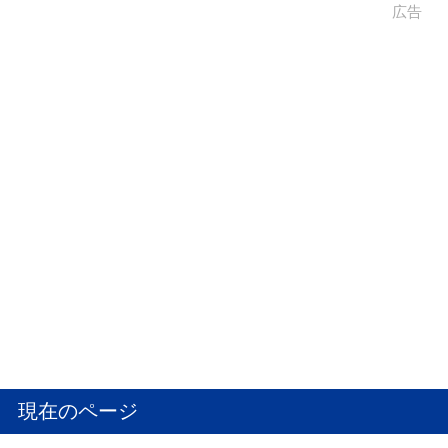
広告
現在のページ