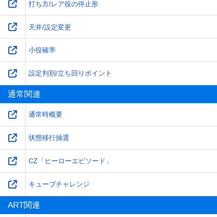
打ち方/レア役の停止形
天井/設定変更
小役確率
設定判別/立ち回りポイント
通常関連
通常時概要
状態移行抽選
CZ「ヒーローエピソード」
キューブチャレンジ
ART関連