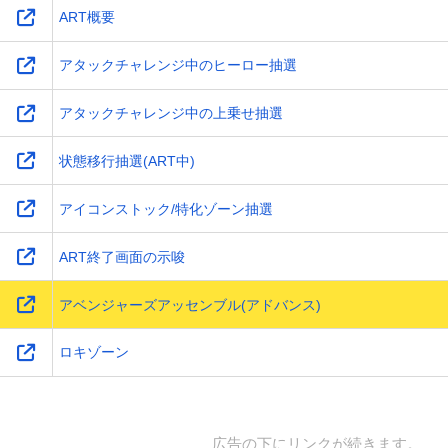
ART概要
アタックチャレンジ中のヒーロー抽選
アタックチャレンジ中の上乗せ抽選
状態移行抽選(ART中)
アイコンストック/特化ゾーン抽選
ART終了画面の示唆
アベンジャーズアッセンブル(アドバンス)
ロキゾーン
広告の下にリンクが続きます。