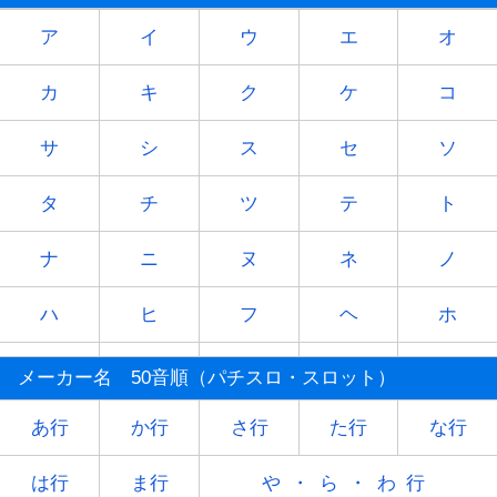
ア
イ
ウ
エ
オ
カ
キ
ク
ケ
コ
サ
シ
ス
セ
ソ
タ
チ
ツ
テ
ト
ナ
ニ
ヌ
ネ
ノ
ハ
ヒ
フ
ヘ
ホ
マ
ミ
ム
メ
モ
メーカー名 50音順（パチスロ・スロット）
ヤ
-
ユ
-
ヨ
あ行
か行
さ行
た行
な行
ラ
リ
ル
レ
ロ
は行
ま行
や・ら・わ行