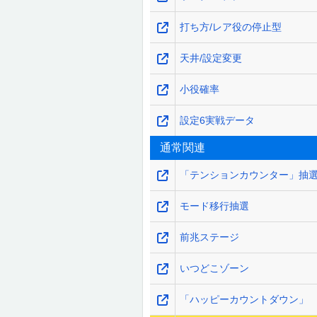
打ち方/レア役の停止型
天井/設定変更
小役確率
設定6実戦データ
通常関連
「テンションカウンター」抽
モード移行抽選
前兆ステージ
いつどこゾーン
「ハッピーカウントダウン」