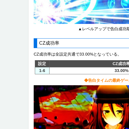
▲レベルアップで告白成功
CZ成功率
CZ成功率は全設定共通で33.00%となっている。
設定
CZ成功
1-6
33.00%
◆告白タイムの最終ゲー