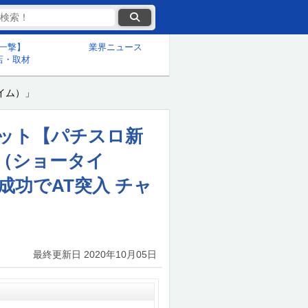
一撃】
業界ニュース
店・取材
イム）」
ロット【パチスロ新
夢（ショータイ
成功でAT突入 チャ
最終更新日
2020年10月05日