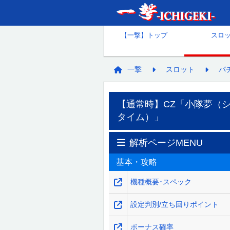
【一撃】トップ
スロ
一撃
スロット
パ
【通常時】CZ「小隊夢（
タイム）」
解析ページMENU
基本・攻略
機種概要･スペック
設定判別/立ち回りポイント
ボーナス確率