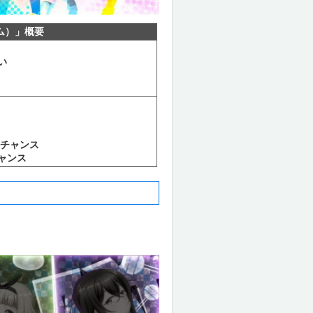
ム）」概要
い
のチャンス
ャンス