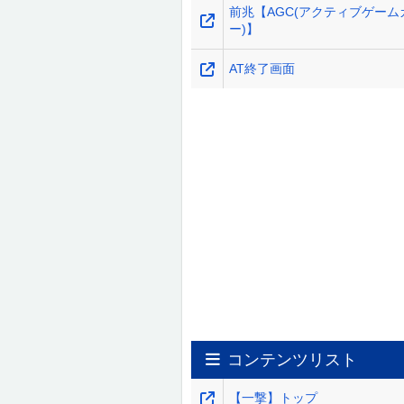
前兆【AGC(アクティブゲーム
ー)】
AT終了画面
コンテンツリスト
【一撃】トップ