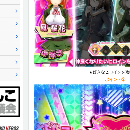
▲好きなヒロインを攻
ポイント②