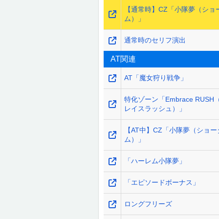
【通常時】CZ「小隊夢（ショ
ム）」
通常時のセリフ演出
AT関連
AT「魔女狩り戦争」
特化ゾーン「Embrace RUS
レイスラッシュ）」
【AT中】CZ「小隊夢（ショー
ム）」
「ハーレム小隊夢」
「エピソードボーナス」
ロングフリーズ