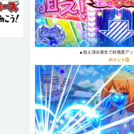
▲狙え演出発生で好感度アッ
ポイント③