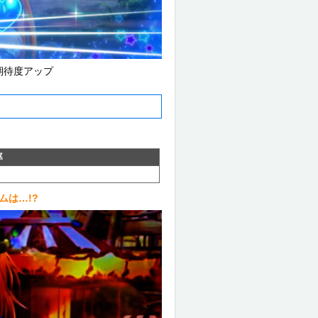
期待度アップ
率
ムは…!?