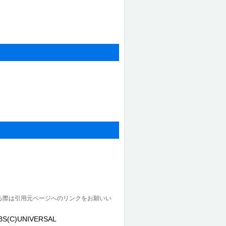
る際は引用元ページへのリンクをお願いい
MBS(C)UNIVERSAL