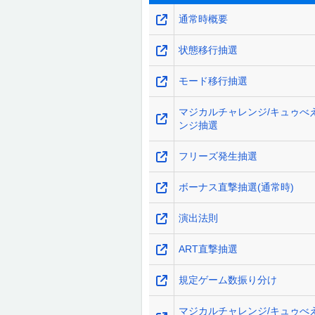
通常時概要
状態移行抽選
モード移行抽選
マジカルチャレンジ/キュゥべ
ンジ抽選
フリーズ発生抽選
ボーナス直撃抽選(通常時)
演出法則
ART直撃抽選
規定ゲーム数振り分け
マジカルチャレンジ/キュゥべ