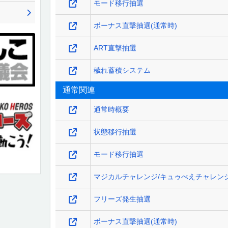
モード移行抽選
ボーナス直撃抽選(通常時)
ART直撃抽選
穢れ蓄積システム
通常関連
通常時概要
状態移行抽選
モード移行抽選
マジカルチャレンジ/キュゥべえチャレン
フリーズ発生抽選
ボーナス直撃抽選(通常時)