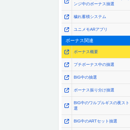
ンジ中のボーナス抽選
穢れ蓄積システム
ユニメモARアプリ
ボーナス関連
ボーナス概要
プチボーナス中の抽選
BIG中の抽選
ボーナス振り分け抽選
BIG中のワルプルギスの夜ス
選
BIG中のARTセット抽選