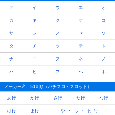
ア
イ
ウ
エ
オ
カ
キ
ク
ケ
コ
サ
シ
ス
セ
ソ
タ
チ
ツ
テ
ト
ナ
ニ
ヌ
ネ
ノ
ハ
ヒ
フ
ヘ
ホ
マ
ミ
ム
メ
モ
メーカー名 50音順（パチスロ・スロット）
ヤ
-
ユ
-
ヨ
あ行
か行
さ行
た行
な行
ラ
リ
ル
レ
ロ
は行
ま行
や・ら・わ行