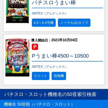
パチスロうまい棒
AMTEX（アムテックス）
6.0～6.4号機
ノーマル(A)タイプ
2021年10月04日
導入開始日：
Pうまい棒4500～10500
AMTEX（アムテックス）
リミット
役物機
パチスロ・スロット機種名の50音索引検索
機種名 50音順（パチスロ・スロット）