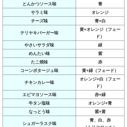
とんかつソース味
青
サラミ味
オレンジ
チーズ味
青+白
黄+オレンジ（フェー
テリヤキバーガー味
ド）
やさいサラダ味
緑
めんたい味
紫
たこ焼味
赤
コーンポタージュ味
黄+緑（フェード）
オレンジ+白（フェー
チキンカレー味
ド）
エビマヨソース味
赤+緑
牛タン塩味
オレンジ+青
なっとう味
紫+黄
青、白、赤
シュガーラスク味