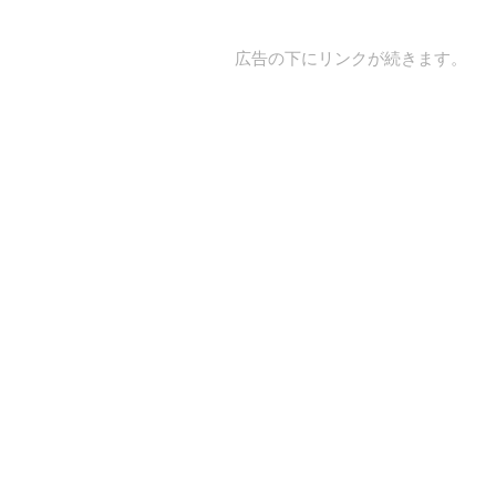
広告の下にリンクが続きます。