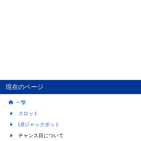
現在のページ
一撃
スロット
LBジャックポット
チャンス目について