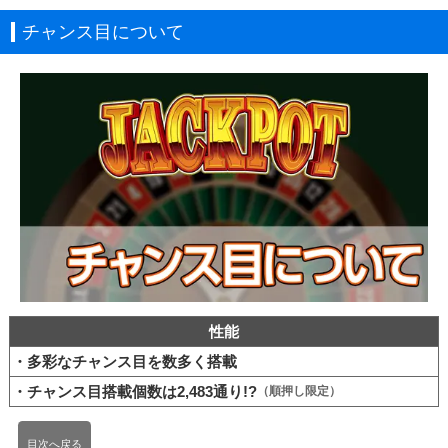
チャンス目について
性能
・多彩なチャンス目を数多く搭載
・チャンス目搭載個数は2,483通り!?
（順押し限定）
目次へ戻る