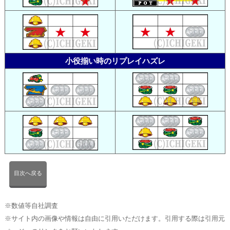
小役揃い時のリプレイハズレ
目次へ戻る
※数値等自社調査
※サイト内の画像や情報は自由に引用いただけます。引用する際は引用元