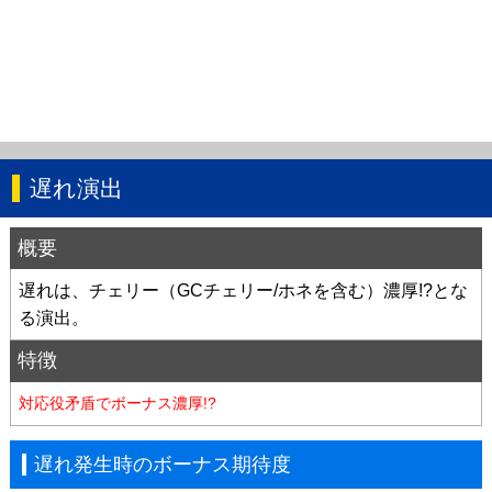
遅れ演出
概要
遅れは、チェリー（GCチェリー/ホネを含む）濃厚!?とな
る演出。
特徴
対応役矛盾でボーナス濃厚!?
遅れ発生時のボーナス期待度