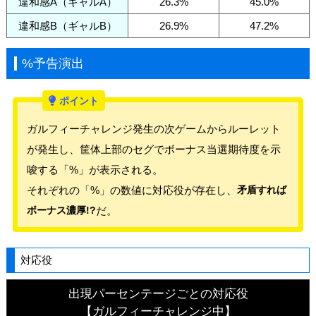
違和感A（ギャルA）
26.3%
45.0%
違和感B（ギャルB）
26.9%
47.2%
%予告演出
ガルフィーチャレンジ発生の次ゲームからルーレット
が発生し、筐体上部のセグでボーナス当選期待度を示
唆する「%」が表示される。
それぞれの「%」の数値に対応役が存在し、
矛盾すれば
ボーナス濃厚!?
だ。
対応役
出現パーセンテージごとの対応役
【ガルフィーチャレンジ中】