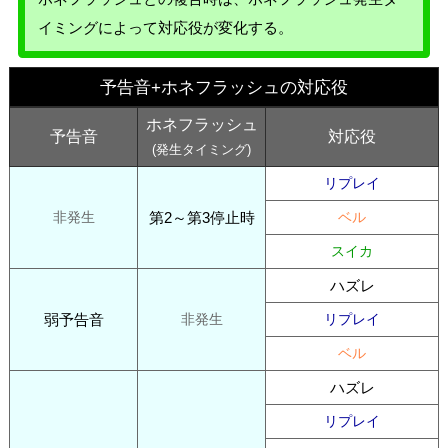
イミングによって対応役が変化する。
予告音+ホネフラッシュの対応役
ホネフラッシュ
予告音
対応役
(発生タイミング)
リプレイ
非発生
第2～第3停止時
ベル
スイカ
ハズレ
弱予告音
非発生
リプレイ
ベル
ハズレ
リプレイ