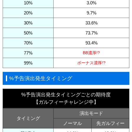
10%
3.0%
20%
9.7%
30%
33.6%
50%
73.7%
70%
93.4%
77%
BB濃厚!?
99%
ボーナス濃厚!?
%予告演出発生タイミング
%予告演出発生タイミングごとの期待度
【ガルフィーチャレンジ中】
演出モード
タイミング
ノーマル
先ガルフィー