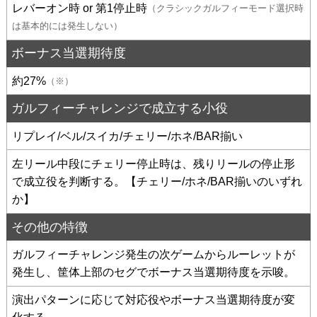
レバーオン時 or 第1停止時
（クラシックガルフィーモード選択時
は基本的には発生しない）
ボーナス当選期待度
約27%
（※）
ガルフィーチャレンジで成立する小役
リプレイ/ベル/スイカ/チェリー/ホネ/BAR揃い
左リール中段にチェリー停止時は、残りリールの停止形
で成立役を判断する。【チェリー/ホネ/BAR揃いのいずれ
か】
その他の特徴
ガルフィーチャレンジ発生の次ゲームからルーレットが
発生し、筐体上部のセグでボーナス当選期待度を示唆。
演出パターンに応じて対応役やボーナス当選期待度が変