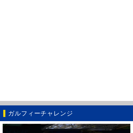
ガルフィーチャレンジ