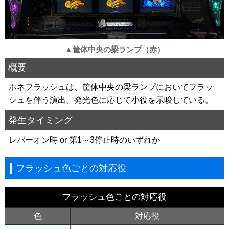
▲筐体中央の梁ランプ（赤）
概要
ホネフラッシュは、筐体中央の梁ランプにおいてフラッ
シュを伴う演出。発光色に応じて小役を示唆している。
発生タイミング
レバーオン時 or 第1～3停止時のいずれか
フラッシュ色ごとの対応役
フラッシュ色ごとの対応役
色
対応役