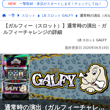
NEW
一撃取材・来店がスタートします！チェックしてね！
一撃
スロット
LB スロット GALFY
通常時の演出（ガ
【ガルフィー（スロット）】通常時の演出・ガ
ルフィーチャレンジの詳細
LB スロット GALFY
最終更新日
2026年06月19日
通常時の演出（ガルフィーチャレンジなど）