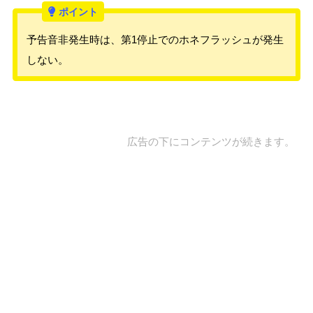
予告音非発生時は、第1停止でのホネフラッシュが発生
しない。
広告の下にコンテンツが続きます。