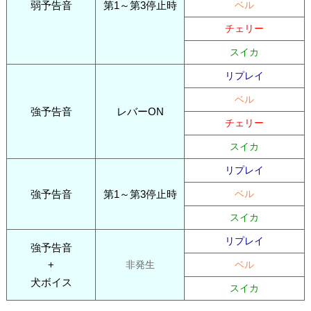
弱予告音
第1～第3停止時
ベル
チェリー
スイカ
リプレイ
ベル
強予告音
レバーON
チェリー
スイカ
リプレイ
強予告音
第1～第3停止時
ベル
スイカ
リプレイ
強予告音
+
非発生
ベル
犬ボイス
スイカ