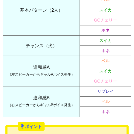
基本パターン（2人）
スイカ
GCチェリー
ホネ
スイカ
チャンス（犬）
ホネ
ベル
違和感A
スイカ
（左スピーカーからギャルAボイス発生）
GCチェリー
リプレイ
違和感B
ベル
（右スピーカーからギャルBボイス発生）
ホネ