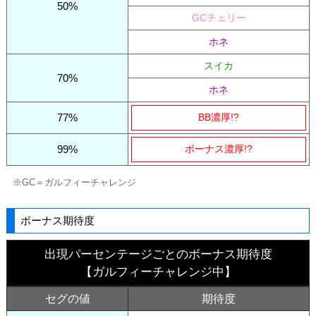
50%
GCチェリー
ホネ
スイカ
70%
ホネ
77%
BB濃厚!?
99%
ボーナス濃厚!?
※GC＝ガルフィーチャレンジ
ボーナス期待度
出現パーセンテージごとのボーナス期待度
【ガルフィーチャレンジ中】
セグの値
期待度